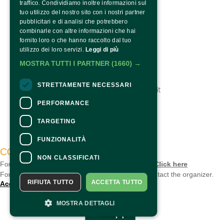
traffico. Condividiamo inoltre informazioni sul
tuo utilizzo del nostro sito con i nostri partner
pubblicitari e di analisi che potrebbero
combinarle con altre informazioni che hai
fornito loro o che hanno raccolto dal tuo
utilizzo dei loro servizi.
Leggi di più
BI&BI Eventi
tel. 0521 313300
MOSTRA TUTTI I PARTNER
(1660) →
fax 0521 521524
info@nelsegnodelgiglio.it
STRETTAMENTE NECESSARI
https://www.nelsegnodelgiglio.it
PERFORMANCE
TARGETING
FUNZIONALITÀ
CONTACTS
NON CLASSIFICATI
For information and support in purchasing tickets
Click here
For information on the program and the event, contact the
organizer
.
RIFIUTA TUTTO
ACCETTA TUTTO
Accessibility statement
MOSTRA DETTAGLI