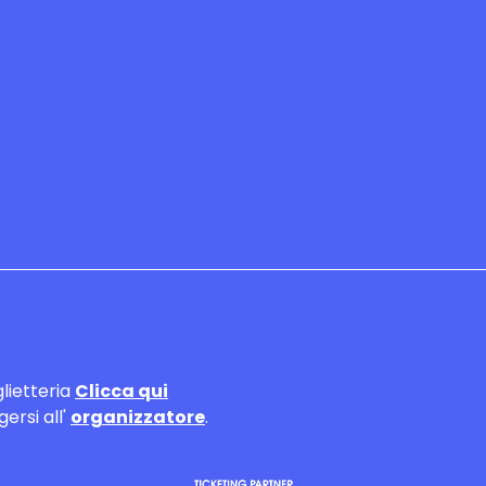
glietteria
Clicca qui
ersi all'
organizzatore
.