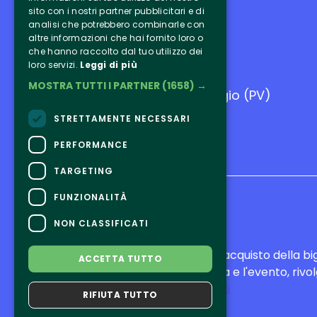
sito con i nostri partner pubblicitari e di
analisi che potrebbero combinarle con
altre informazioni che hai fornito loro o
che hanno raccolto dal tuo utilizzo dei
loro servizi.
Leggi di più
Area Fieristica Oltrexpo
MOSTRA TUTTI I PARTNER
(1658) →
26-27 settembre - Casteggio (PV)
STRETTAMENTE NECESSARI
PERFORMANCE
TARGETING
FUNZIONALITÀ
NON CLASSIFICATI
CONTATTI
Per informazioni e supporto all'acquisto della bi
ACCETTA TUTTO
Per informazioni sul programma e l'evento, rivolg
Dichiarazione di accessibilità
RIFIUTA TUTTO