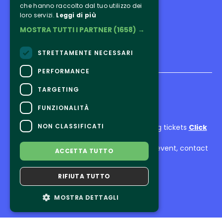
che hanno raccolto dal tuo utilizzo dei
Program
loro servizi.
Leggi di più
Ospiti
MOSTRA TUTTI I PARTNER
(1658) →
Exhibitors
STRETTAMENTE NECESSARI
PERFORMANCE
TARGETING
FUNZIONALITÀ
CONTACTS
NON CLASSIFICATI
For information and support in purchasing tickets
Click
here
For information on the program and the event, contact
ACCETTA TUTTO
the
organizer
.
Accessibility statement
RIFIUTA TUTTO
MOSTRA DETTAGLI