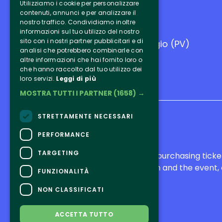
Utilizziamo i cookie per personalizzare
contenuti, annunci e per analizzare il
nostro traffico. Condividiamo inoltre
Area Fieristica Oltrexpo
informazioni sul tuo utilizzo del nostro
sito con i nostri partner pubblicitari e di
26-27 settembre - Casteggio (PV)
analisi che potrebbero combinarle con
altre informazioni che hai fornito loro o
che hanno raccolto dal tuo utilizzo dei
loro servizi.
Leggi di più
MOSTRA TUTTI I PARTNER
(1658) →
STRETTAMENTE NECESSARI
PERFORMANCE
CONTACTS
TARGETING
For information and support in purchasing tick
For information on the program and the event,
FUNZIONALITÀ
Accessibility statement
NON CLASSIFICATI
ACCETTA TUTTO