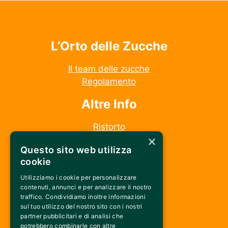
L’Orto delle Zucche
Il team delle zucche
Regolamento
Altre Info
Ristorto
×
La fattoria
Questo sito web utilizza
Seguici su
cookie
Utilizziamo i cookie per personalizzare
Instagram
contenuti, annunci e per analizzare il nostro
Facebook
traffico. Condividiamo inoltre informazioni
sul tuo utilizzo del nostro sito con i nostri
partner pubblicitari e di analisi che
Connettiti
potrebbero combinarle con altre