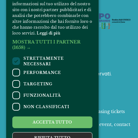
informazioni sul tuo utilizzo del nostro
sito con i nostri partner pubblicitari e di
analisi che potrebbero combinarle con
altre informazioni che hai fornito loro o
che hanno raccolto dal tuo utilizzo dei
loro servizi.
Leggi di più
MOSTRA TUTTI I PARTNER
FOLLOW US
(1658) →
STRETTAMENTE
NECESSARI
PERFORMANCE
© 2025 Padus Mirabilis. Tutti i diritti riservati.
TARGETING
FUNZIONALITÀ
CONTACTS
NON CLASSIFICATI
For information and support in purchasing tickets
Click here
ACCETTA TUTTO
For information on the program and the event, contact
the
organizer
.
Accessibility statement
RIFIUTA TUTTO