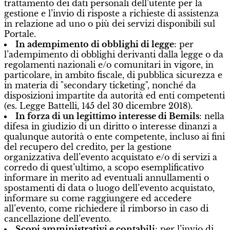
trattamento dei dati personali dell’utente per la
gestione e l’invio di risposte a richieste di assistenza
in relazione ad uno o più dei servizi disponibili sul
Portale.
In adempimento di obblighi di legge
: per
l’adempimento di obblighi derivanti dalla legge o da
regolamenti nazionali e/o comunitari in vigore, in
particolare, in ambito fiscale, di pubblica sicurezza e
in materia di "secondary ticketing", nonché da
disposizioni impartite da autorità ed enti competenti
(es. Legge Battelli,
145 del 30 dicembre 2018)
.
In forza di un legittimo interesse di Bemils
: nella
difesa in giudizio di un diritto o interesse dinanzi a
qualunque autorità o ente competente, incluso ai fini
del recupero del credito, per la gestione
organizzativa dell’evento acquistato e/o di servizi a
corredo di quest’ultimo, a scopo esemplificativo
informare in merito ad eventuali annullamenti o
spostamenti di data o luogo dell’evento acquistato,
informare su come raggiungere ed accedere
all’evento, come richiedere il rimborso in caso di
cancellazione dell’evento.
Scopi amministrativi e contabili
: per l’invio di