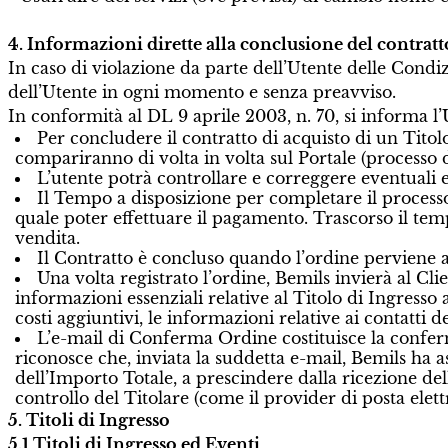
4. Informazioni dirette alla conclusione del contratt
In caso di violazione da parte dell’Utente delle Condizio
dell’Utente in ogni momento e senza preavviso.
In conformità al DL 9 aprile 2003, n. 70, si informa l’
Per concludere il contratto di acquisto di un Titolo
compariranno di volta in volta sul Portale (processo d
L’utente potrà controllare e correggere eventuali e
Il Tempo a disposizione per completare il processo 
quale poter effettuare il pagamento. Trascorso il temp
vendita.
Il Contratto è concluso quando l’ordine perviene al
Una volta registrato l’ordine, Bemils invierà al Cli
informazioni essenziali relative al Titolo di Ingresso 
costi aggiuntivi, le informazioni relative ai contatti d
L’e-mail di Conferma Ordine costituisce la conferm
riconosce che, inviata la suddetta e-mail, Bemils ha 
dell’Importo Totale, a prescindere dalla ricezione del
controllo del Titolare (come il provider di posta elettr
5. Titoli di Ingresso
5.1 Titoli di Ingresso ed Eventi