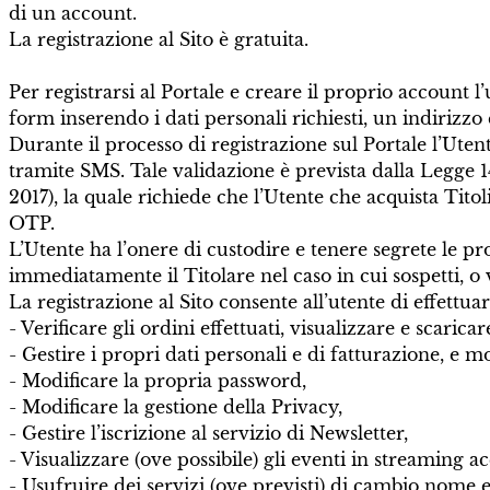
di un account.
La registrazione al Sito è gratuita.
Per registrarsi al Portale e creare il proprio account l
form inserendo i dati personali richiesti, un indirizz
Durante il processo di registrazione sul Portale l’Ut
tramite SMS. Tale validazione è prevista dalla Legge 
2017), la quale richiede che l’Utente che acquista Titoli 
OTP.
L’Utente ha l’onere di custodire e tenere segrete le p
immediatamente il Titolare nel caso in cui sospetti, o
La registrazione al Sito consente all’utente di effettuare
- Verificare gli ordini effettuati, visualizzare e scaricar
- Gestire i propri dati personali e di fatturazione, e 
- Modificare la propria password,
- Modificare la gestione della Privacy,
- Gestire l’iscrizione al servizio di Newsletter,
- Visualizzare (ove possibile) gli eventi in streaming ac
- Usufruire dei servizi (ove previsti) di cambio nome e