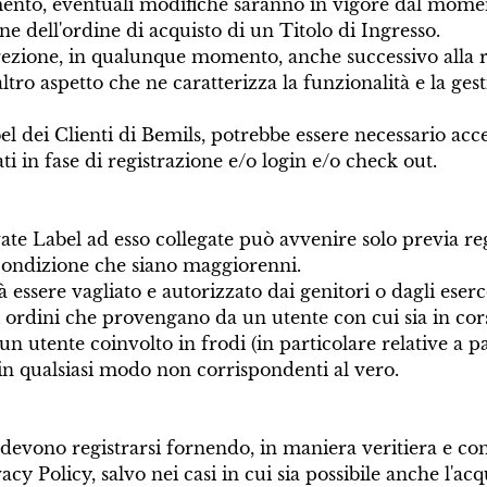
nto, eventuali modifiche saranno in vigore dal moment
one dell'ordine di acquisto di un Titolo di Ingresso.
iscrezione, in qualunque momento, anche successivo alla re
ltro aspetto che ne caratterizza la funzionalità e la ges
bel dei Clienti di Bemils, potrebbe essere necessario acc
i in fase di registrazione e/o login e/o check out.
ivate Label ad esso collegate può avvenire solo previa re
a condizione che siano maggiorenni.
 essere vagliato e autorizzato dai genitori o dagli eserc
e gli ordini che provengano da un utente con cui sia in c
a un utente coinvolto in frodi (in particolare relative a
/o in qualsiasi modo non corrispondenti al vero.
 devono registrarsi fornendo, in maniera veritiera e compl
cy Policy, salvo nei casi in cui sia possibile anche l'ac