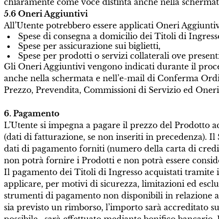
chiaramente come voce distinta anche nella schermat
5.6 Oneri Aggiuntivi
All’Utente potrebbero essere applicati Oneri Aggiuntivi
Spese di consegna a domicilio dei Titoli di Ingress
Spese per assicurazione sui biglietti,
Spese per prodotti o servizi collaterali ove present
Gli Oneri Aggiuntivi vengono indicati durante il proc
anche nella schermata e nell’e-mail di Conferma Ord
Prezzo, Prevendita, Commissioni di Servizio ed Oneri
6. Pagamento
L’Utente si impegna a pagare il prezzo del Prodotto ac
(dati di fatturazione, se non inseriti in precedenza). 
dati di pagamento forniti (numero della carta di credit
non potrà fornire i Prodotti e non potrà essere consi
Il pagamento dei Titoli di Ingresso acquistati tramite
applicare, per motivi di sicurezza, limitazioni ed esclu
strumenti di pagamento non disponibili in relazione a u
sia previsto un rimborso, l’importo sarà accreditato su
possibile, sarà effettuato mediante bonifico bancario.