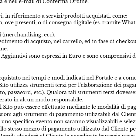
a e nell’e-mail di Conferma Ordine.
, in riferimento a servizi/prodotti acquistati, come:
o, ove presenti, o di consegna digitale (es. tramite Wha
i (merchandising, ecc).
edimento di acquisto, nel carrello, ed in fase di check
ine.
 Aggiuntivi sono espressi in Euro e sono comprensivi d
quistato nei tempi e modi indicati nel Portale e a comun
Il Sito utilizza strumenti terzi per l’elaborazione dei p
o, password, etc.). Qualora tali strumenti terzi dovesse
derato in alcun modo responsabile.
 il Sito può essere effettuato mediante le modalità di p
sioni agli strumenti di pagamento utilizzabili dal Client
no specifico evento non saranno visualizzabili e selezio
llo stesso mezzo di pagamento utilizzato dal Cliente per 
 Bemils chiederà al Cliente le coordinate bancarie neces