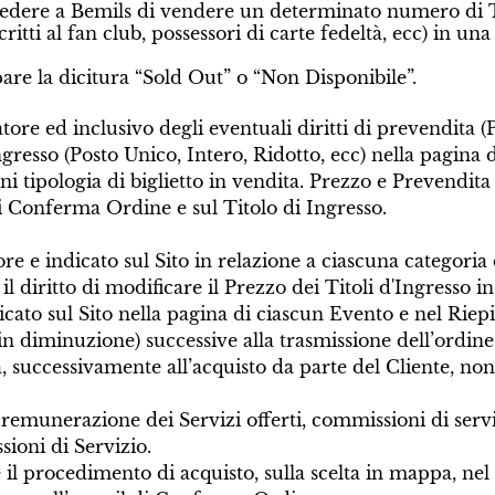
iedere a Bemils di vendere un determinato numero di Tit
critti al fan club, possessori di carte fedeltà, ecc) in 
are la dicitura “Sold Out” o “Non Disponibile”.
zatore ed inclusivo degli eventuali diritti di prevendita 
ngresso (Posto Unico, Intero, Ridotto, ecc) nella pagina 
ni tipologia di biglietto in vendita. Prezzo e Prevendita
 di Conferma Ordine e sul Titolo di Ingresso.
tore e indicato sul Sito in relazione a ciascuna categori
 il diritto di modificare il Prezzo dei Titoli d'Ingress
dicato sul Sito nella pagina di ciascun Evento e nel Rie
in diminuzione) successive alla trasmissione dell’ordine
, successivamente all’acquisto da parte del Cliente, non 
 remunerazione dei Servizi offerti, commissioni di servi
sioni di Servizio.
l procedimento di acquisto, sulla scelta in mappa, nel 