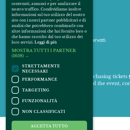
contenuti, annunci e per analizzare il
nostro traffico. Condividiamo inoltre
FOLLOW US
informazioni sul tuo utilizzo del nostro
sito con i nostri partner pubblicitari e di
analisi che potrebbero combinarle con
altre informazioni che hai fornito loro o
che hanno raccolto dal tuo utilizzo dei
© 2025 Padus Mirabilis. Tutti i diritti riservati.
loro servizi.
Leggi di più
MOSTRA TUTTI I PARTNER
(1658) →
STRETTAMENTE
CONTACTS
NECESSARI
For information and support in purchasing tickets
PERFORMANCE
For information on the program and the event, co
Accessibility statement
TARGETING
FUNZIONALITÀ
NON CLASSIFICATI
ACCETTA TUTTO