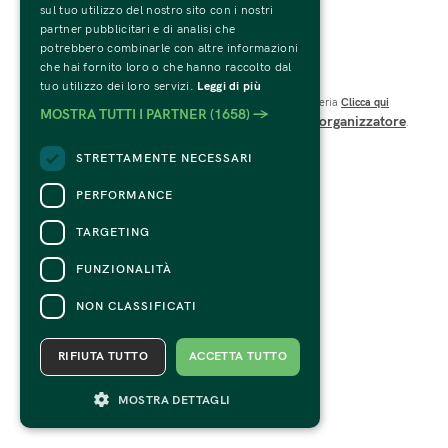
sul tuo utilizzo del nostro sito con i nostri
C.F. e P.IVA 01594270207
partner pubblicitari e di analisi che
Codice SDI: USAL8PV
potrebbero combinarle con altre informazioni
Viale Te n.19 – 46100 Mantova 
che hai fornito loro o che hanno raccolto dal
CONTATTI
tuo utilizzo dei loro servizi.
Leggi di più
Per informazioni e supporto all'acquisto della biglietteria
Clicca qui
MOSTRA TUTTI I PARTNER
(1658) →
organizzatore
Per informazioni sul programma e l'evento, rivolgersi all'
.
Dichiarazione di accessibilità
STRETTAMENTE NECESSARI
PERFORMANCE
TARGETING
FUNZIONALITÀ
NON CLASSIFICATI
RIFIUTA TUTTO
ACCETTA TUTTO
MOSTRA DETTAGLI