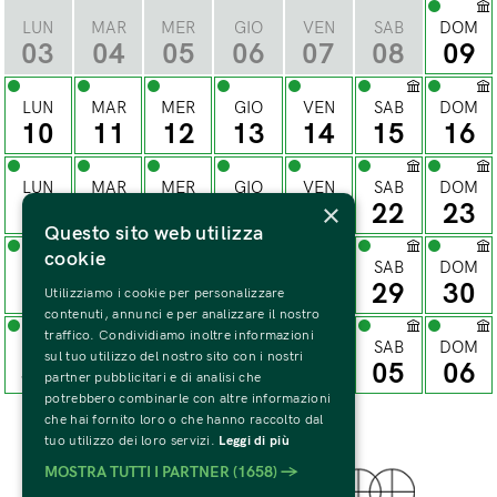
LUN
MAR
MER
GIO
VEN
SAB
DOM
03
04
05
06
07
08
09
LUN
MAR
MER
GIO
VEN
SAB
DOM
10
11
12
13
14
15
16
LUN
MAR
MER
GIO
VEN
SAB
DOM
×
17
18
19
20
21
22
23
Questo sito web utilizza
cookie
LUN
MAR
MER
GIO
VEN
SAB
DOM
24
25
26
27
28
29
30
Utilizziamo i cookie per personalizzare
contenuti, annunci e per analizzare il nostro
traffico. Condividiamo inoltre informazioni
LUN
MAR
MER
GIO
VEN
SAB
DOM
sul tuo utilizzo del nostro sito con i nostri
31
01
02
03
04
05
06
partner pubblicitari e di analisi che
potrebbero combinarle con altre informazioni
che hai fornito loro o che hanno raccolto dal
tuo utilizzo dei loro servizi.
Leggi di più
MOSTRA TUTTI I PARTNER
(1658) →