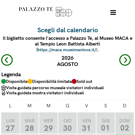
Scegli dal calendario
Il biglietto consente l'accesso a Palazzo Te, al Museo MACA e
al Tempio Leon Battista Alberti
(
.
https://maca.museimantova.it/)
2026
AGOSTO
Legenda
Disponibile
Disponibilità limitata
Sold out
Visita guidata percorso museale visitatori individuali
Visita guidata mostra visitatori individuali
L
M
M
G
V
S
D
LUN
MAR
MER
GIO
VEN
SAB
DOM
01
02
27
28
29
30
31