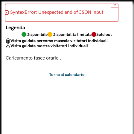
X
Indietro
SyntaxError: Unexpected end of JSON input 
2026-08-04
Legenda
Scegli dal calendario
Disponibile
Disponibilità limitata
Sold out
Il biglietto consente l'accesso a Palazzo Te, al Museo MACA e
Visita guidata percorso museale visitatori individuali
al Tempio Leon Battista Alberti
Visita guidata mostra visitatori individuali
(
.
https://maca.museimantova.it/)
2026
Caricamento fasce orarie...
AGOSTO
Legenda
Disponibile
Disponibilità limitata
Sold out
Visita guidata percorso museale visitatori individuali
Visita guidata mostra visitatori individuali
L
M
M
G
V
S
D
LUN
MAR
MER
GIO
VEN
SAB
DOM
01
02
27
28
29
30
31