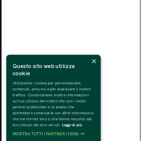
LUN
MAR
MER
GIO
VEN
SAB
DOM
03
04
05
06
07
08
09
LUN
MAR
MER
GIO
VEN
SAB
DOM
10
11
12
13
14
15
16
LUN
MAR
MER
GIO
VEN
SAB
DOM
×
17
18
19
20
21
22
23
Questo sito web utilizza
cookie
LUN
MAR
MER
GIO
VEN
SAB
DOM
24
25
26
27
28
29
30
Utilizziamo i cookie per personalizzare
contenuti, annunci e per analizzare il nostro
traffico. Condividiamo inoltre informazioni
LUN
MAR
MER
GIO
VEN
SAB
DOM
sul tuo utilizzo del nostro sito con i nostri
31
01
02
03
04
05
06
partner pubblicitari e di analisi che
potrebbero combinarle con altre informazioni
che hai fornito loro o che hanno raccolto dal
tuo utilizzo dei loro servizi.
Leggi di più
MOSTRA TUTTI I PARTNER
(1658) →