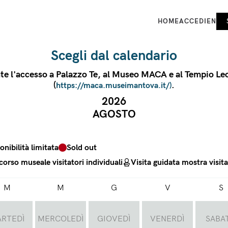
HOME
ACCEDI
EN
Scegli dal calendario
ente l'accesso a Palazzo Te, al Museo MACA e al Tempio Leo
(
.
https://maca.museimantova.it/)
2026
AGOSTO
onibilità limitata
Sold out
corso museale visitatori individuali
Visita guidata mostra visita
M
M
G
V
S
RTEDÌ
MERCOLEDÌ
GIOVEDÌ
VENERDÌ
SABA