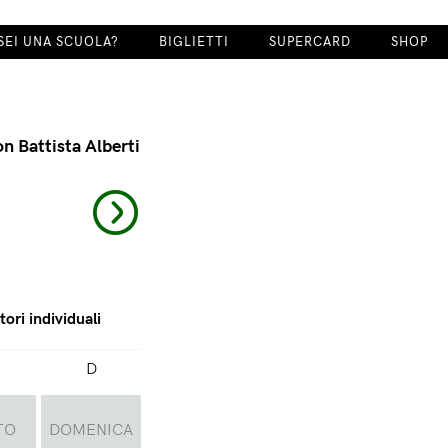
SEI UNA SCUOLA?
BIGLIETTI
SUPERCARD
SHOP
n Battista Alberti
tori individuali
D
TO
DOMENICA