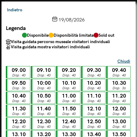
Indietro
19/08/2026
Legenda
Scegli dal calendario
Disponibile
Disponibilità limitata
Sold out
Il biglietto consente l'accesso a Palazzo Te, al Museo MACA e
Visita guidata percorso museale visitatori individuali
al Tempio Leon Battista Alberti
Visita guidata mostra visitatori individuali
(
.
https://maca.museimantova.it/)
2026
Chiudi
AGOSTO
09.00
09.10
09.20
09.30
09.40
Legenda
Disp.: 40
Disp.: 40
Disp.: 40
Disp.: 40
Disp.: 40
09.50
10:00
10.10
10.20
10.30
Disponibile
Disponibilità limitata
Sold out
Disp.: 36
Disp.: 40
Disp.: 40
Disp.: 40
Disp.: 36
Visita guidata percorso museale visitatori individuali
Visita guidata mostra visitatori individuali
10.40
10.50
11.00
11.10
11.20
Disp.: 40
Disp.: 40
Disp.: 40
Disp.: 40
Disp.: 40
L
M
M
G
V
S
D
11.30
11.40
11.50
12.10
12.00
Disp.: 40
Disp.: 40
Disp.: 40
Disp.: 40
Disp.: 40
12.20
12.30
12.40
12.50
13.00
LUN
MAR
MER
GIO
VEN
SAB
DOM
Disp.: 40
Disp.: 40
Disp.: 40
Disp.: 40
Disp.: 40
01
02
27
28
29
30
31
13.10
13.20
13.30
13.40
13.50