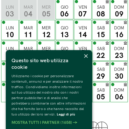
LUN
MAR
MER
GIO
VEN
SAB
DOM
03
04
05
06
07
08
09
LUN
MAR
MER
GIO
VEN
SAB
DOM
10
11
12
13
14
15
16
LUN
MAR
MER
GIO
VEN
SAB
DOM
×
17
18
19
20
21
22
23
Questo sito web utilizza
cookie
LUN
MAR
MER
GIO
VEN
SAB
DOM
24
25
26
27
28
29
30
Utilizziamo i cookie per personalizzare
contenuti, annunci e per analizzare il nostro
traffico. Condividiamo inoltre informazioni
LUN
MAR
MER
GIO
VEN
SAB
DOM
sul tuo utilizzo del nostro sito con i nostri
31
01
02
03
04
05
06
partner pubblicitari e di analisi che
potrebbero combinarle con altre informazioni
che hai fornito loro o che hanno raccolto dal
tuo utilizzo dei loro servizi.
Leggi di più
MOSTRA TUTTI I PARTNER
(1658) →