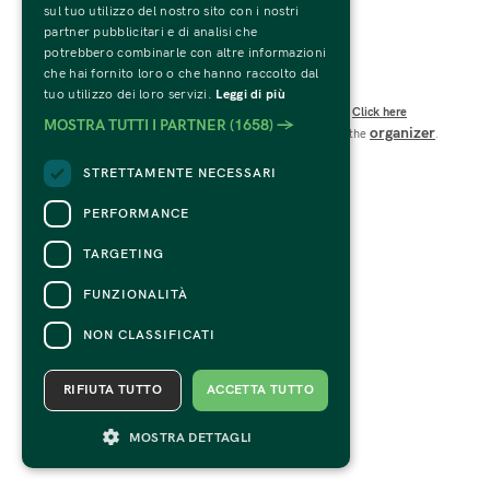
sul tuo utilizzo del nostro sito con i nostri
C.F. e P.IVA 01594270207
partner pubblicitari e di analisi che
Codice SDI: USAL8PV
potrebbero combinarle con altre informazioni
Viale Te n.19 – 46100 Mantova 
che hai fornito loro o che hanno raccolto dal
CONTACTS
tuo utilizzo dei loro servizi.
Leggi di più
For information and support in purchasing tickets
Click here
MOSTRA TUTTI I PARTNER
(1658) →
organizer
For information on the program and the event, contact the
.
Accessibility statement
STRETTAMENTE NECESSARI
PERFORMANCE
TARGETING
FUNZIONALITÀ
NON CLASSIFICATI
RIFIUTA TUTTO
ACCETTA TUTTO
MOSTRA DETTAGLI