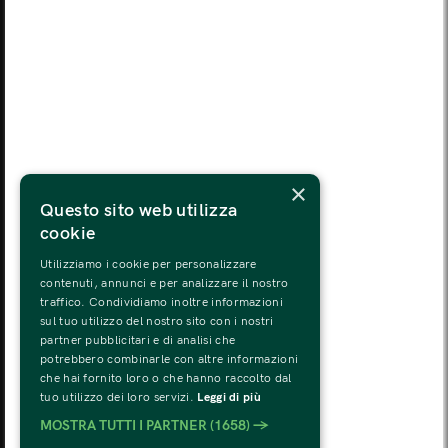
MON
TUE
WED
THU
FRI
SAT
SUN
03
04
05
06
07
08
09
MON
TUE
WED
THU
FRI
SAT
SUN
10
11
12
13
14
15
16
MON
TUE
WED
THU
FRI
SAT
SUN
×
17
18
19
20
21
22
23
Questo sito web utilizza
cookie
MON
TUE
WED
THU
FRI
SAT
SUN
24
25
26
27
28
29
30
Utilizziamo i cookie per personalizzare
contenuti, annunci e per analizzare il nostro
traffico. Condividiamo inoltre informazioni
MON
TUE
WED
THU
FRI
SAT
SUN
sul tuo utilizzo del nostro sito con i nostri
31
01
02
03
04
05
06
partner pubblicitari e di analisi che
potrebbero combinarle con altre informazioni
che hai fornito loro o che hanno raccolto dal
tuo utilizzo dei loro servizi.
Leggi di più
MOSTRA TUTTI I PARTNER
(1658) →