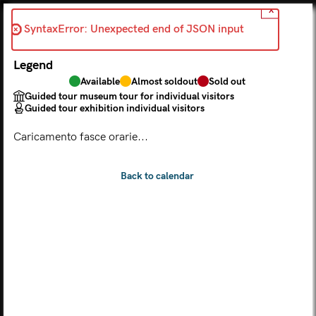
X
Back
SyntaxError: Unexpected end of JSON input 
2026-06-09
Legend
Choose from the calendar
Available
Almost soldout
Sold out
The ticket grants access to Palazzo Te, the MACA Museum
Guided tour museum tour for individual visitors
and the Leon Battista Alberti Temple
Guided tour exhibition individual visitors
(
.
https://maca.museimantova.it/)
2026
Caricamento fasce orarie...
AUGUST
Legend
Available
Almost soldout
Sold out
Guided tour museum tour for individual visitors
Guided tour exhibition individual visitors
M
T
W
T
F
S
S
MON
TUE
WED
THU
FRI
SAT
SUN
01
02
27
28
29
30
31