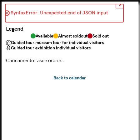
X
Back
SyntaxError: Unexpected end of JSON input 
2026-06-12
Legend
Choose from the calendar
Available
Almost soldout
Sold out
The ticket grants access to Palazzo Te, the MACA Museum
Guided tour museum tour for individual visitors
and the Leon Battista Alberti Temple
Guided tour exhibition individual visitors
(
.
https://maca.museimantova.it/)
2026
Caricamento fasce orarie...
AUGUST
Legend
Available
Almost soldout
Sold out
Guided tour museum tour for individual visitors
Guided tour exhibition individual visitors
M
T
W
T
F
S
S
MON
TUE
WED
THU
FRI
SAT
SUN
01
02
27
28
29
30
31