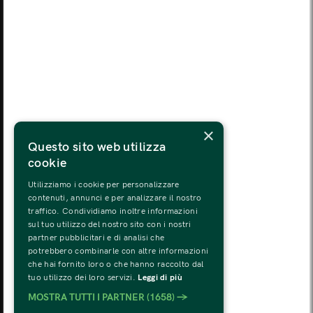
MON
TUE
WED
THU
FRI
SAT
SUN
03
04
05
06
07
08
09
MON
TUE
WED
THU
FRI
SAT
SUN
10
11
12
13
14
15
16
MON
TUE
WED
THU
FRI
SAT
SUN
×
17
18
19
20
21
22
23
Questo sito web utilizza
cookie
MON
TUE
WED
THU
FRI
SAT
SUN
24
25
26
27
28
29
30
Utilizziamo i cookie per personalizzare
contenuti, annunci e per analizzare il nostro
traffico. Condividiamo inoltre informazioni
MON
TUE
WED
THU
FRI
SAT
SUN
sul tuo utilizzo del nostro sito con i nostri
31
01
02
03
04
05
06
partner pubblicitari e di analisi che
potrebbero combinarle con altre informazioni
che hai fornito loro o che hanno raccolto dal
tuo utilizzo dei loro servizi.
Leggi di più
MOSTRA TUTTI I PARTNER
(1658) →