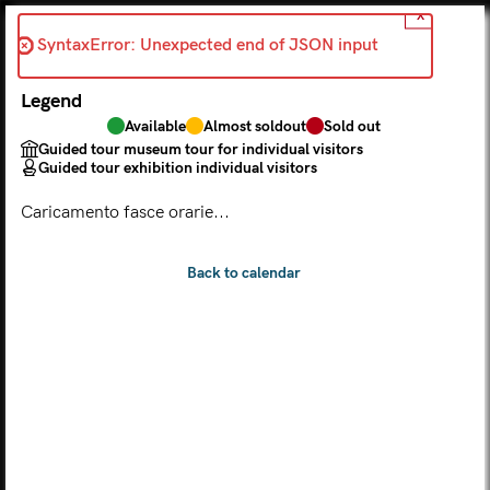
X
Back
SyntaxError: Unexpected end of JSON input 
2026-06-15
Legend
Choose from the calendar
Available
Almost soldout
Sold out
The ticket grants access to Palazzo Te, the MACA Museum
Guided tour museum tour for individual visitors
and the Leon Battista Alberti Temple
Guided tour exhibition individual visitors
(
.
https://maca.museimantova.it/)
2026
Caricamento fasce orarie...
AUGUST
Legend
Available
Almost soldout
Sold out
Guided tour museum tour for individual visitors
Guided tour exhibition individual visitors
M
T
W
T
F
S
S
MON
TUE
WED
THU
FRI
SAT
SUN
01
02
27
28
29
30
31