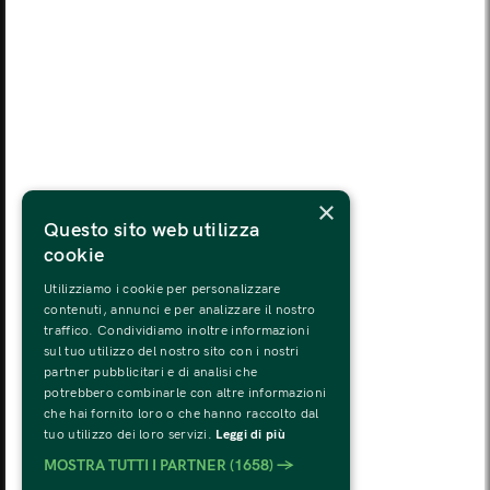
MON
TUE
WED
THU
FRI
SAT
SUN
03
04
05
06
07
08
09
MON
TUE
WED
THU
FRI
SAT
SUN
10
11
12
13
14
15
16
MON
TUE
WED
THU
FRI
SAT
SUN
×
17
18
19
20
21
22
23
Questo sito web utilizza
cookie
MON
TUE
WED
THU
FRI
SAT
SUN
24
25
26
27
28
29
30
Utilizziamo i cookie per personalizzare
contenuti, annunci e per analizzare il nostro
traffico. Condividiamo inoltre informazioni
MON
TUE
WED
THU
FRI
SAT
SUN
sul tuo utilizzo del nostro sito con i nostri
31
01
02
03
04
05
06
partner pubblicitari e di analisi che
potrebbero combinarle con altre informazioni
che hai fornito loro o che hanno raccolto dal
tuo utilizzo dei loro servizi.
Leggi di più
MOSTRA TUTTI I PARTNER
(1658) →