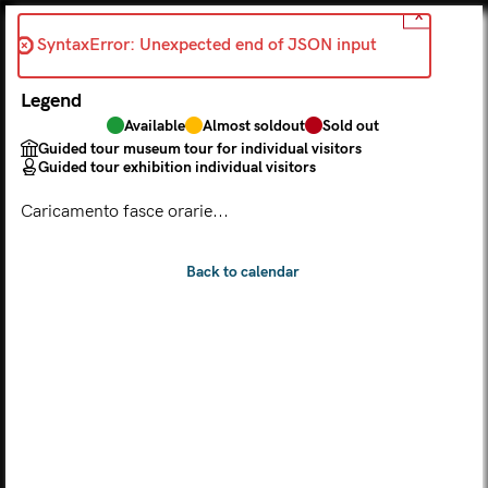
X
Back
SyntaxError: Unexpected end of JSON input 
2026-07-04
Legend
Choose from the calendar
Available
Almost soldout
Sold out
The ticket grants access to Palazzo Te, the MACA Museum
Guided tour museum tour for individual visitors
and the Leon Battista Alberti Temple
Guided tour exhibition individual visitors
(
.
https://maca.museimantova.it/)
2026
Caricamento fasce orarie...
AUGUST
Legend
Available
Almost soldout
Sold out
Guided tour museum tour for individual visitors
Guided tour exhibition individual visitors
M
T
W
T
F
S
S
MON
TUE
WED
THU
FRI
SAT
SUN
01
02
27
28
29
30
31