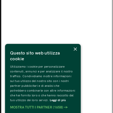
MON
TUE
WED
THU
FRI
SAT
SUN
03
04
05
06
07
08
09
MON
TUE
WED
THU
FRI
SAT
SUN
10
11
12
13
14
15
16
MON
TUE
WED
THU
FRI
SAT
SUN
×
17
18
19
20
21
22
23
Questo sito web utilizza
cookie
MON
TUE
WED
THU
FRI
SAT
SUN
24
25
26
27
28
29
30
Utilizziamo i cookie per personalizzare
contenuti, annunci e per analizzare il nostro
traffico. Condividiamo inoltre informazioni
MON
TUE
WED
THU
FRI
SAT
SUN
sul tuo utilizzo del nostro sito con i nostri
31
01
02
03
04
05
06
partner pubblicitari e di analisi che
potrebbero combinarle con altre informazioni
che hai fornito loro o che hanno raccolto dal
tuo utilizzo dei loro servizi.
Leggi di più
MOSTRA TUTTI I PARTNER
(1658) →