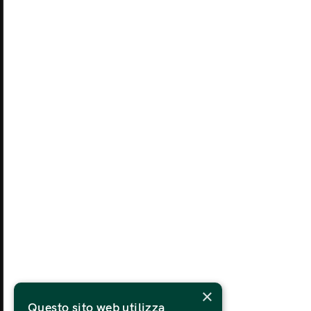
27
MONDAY
TU
03
MONDAY
TU
10
MONDAY
TU
17
MONDAY
TU
×
24
Questo sito web utilizza