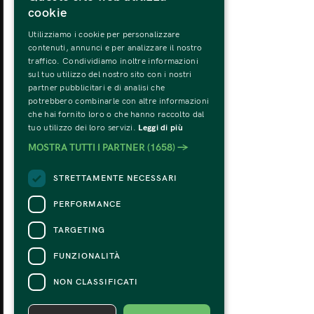
cookie
Utilizziamo i cookie per personalizzare
MONDAY
TU
contenuti, annunci e per analizzare il nostro
31
traffico. Condividiamo inoltre informazioni
sul tuo utilizzo del nostro sito con i nostri
partner pubblicitari e di analisi che
potrebbero combinarle con altre informazioni
che hai fornito loro o che hanno raccolto dal
tuo utilizzo dei loro servizi.
Leggi di più
MOSTRA TUTTI I PARTNER
(1658) →
STRETTAMENTE NECESSARI
PERFORMANCE
TARGETING
FUNZIONALITÀ
NON CLASSIFICATI