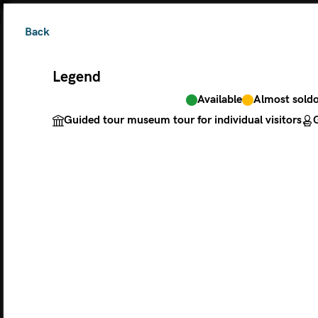
Back
Legend
Available
Almost sold
The ticket grants 
Guided tour museum tour for individual visitors
G
Legend
Available
Almos
Guided tour museu
M
MONDAY
TU