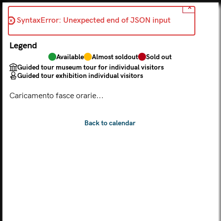
X
Back
SyntaxError: Unexpected end of JSON input 
2026-07-24
Legend
Choose from the calendar
Available
Almost soldout
Sold out
The ticket grants access to Palazzo Te, the MACA Museum
Guided tour museum tour for individual visitors
and the Leon Battista Alberti Temple
Guided tour exhibition individual visitors
(
.
https://maca.museimantova.it/)
2026
Caricamento fasce orarie...
AUGUST
Legend
Available
Almost soldout
Sold out
Guided tour museum tour for individual visitors
Guided tour exhibition individual visitors
M
T
W
T
F
S
S
MON
TUE
WED
THU
FRI
SAT
SUN
01
02
27
28
29
30
31