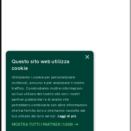
MON
TUE
WED
THU
FRI
SAT
SUN
03
04
05
06
07
08
09
MON
TUE
WED
THU
FRI
SAT
SUN
10
11
12
13
14
15
16
MON
TUE
WED
THU
FRI
SAT
SUN
×
17
18
19
20
21
22
23
Questo sito web utilizza
cookie
MON
TUE
WED
THU
FRI
SAT
SUN
24
25
26
27
28
29
30
Utilizziamo i cookie per personalizzare
contenuti, annunci e per analizzare il nostro
traffico. Condividiamo inoltre informazioni
MON
TUE
WED
THU
FRI
SAT
SUN
sul tuo utilizzo del nostro sito con i nostri
31
01
02
03
04
05
06
partner pubblicitari e di analisi che
potrebbero combinarle con altre informazioni
che hai fornito loro o che hanno raccolto dal
tuo utilizzo dei loro servizi.
Leggi di più
MOSTRA TUTTI I PARTNER
(1658) →