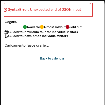
X
Back
SyntaxError: Unexpected end of JSON input 
2026-07-27
Legend
Choose from the calendar
Available
Almost soldout
Sold out
The ticket grants access to Palazzo Te, the MACA Museum
Guided tour museum tour for individual visitors
and the Leon Battista Alberti Temple
Guided tour exhibition individual visitors
(
.
https://maca.museimantova.it/)
2026
Caricamento fasce orarie...
AUGUST
Legend
Available
Almost soldout
Sold out
Guided tour museum tour for individual visitors
Guided tour exhibition individual visitors
M
T
W
T
F
S
S
MON
TUE
WED
THU
FRI
SAT
SUN
01
02
27
28
29
30
31