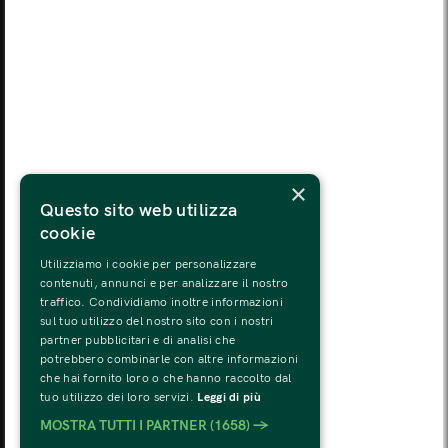
MON
TUE
WED
THU
FRI
SAT
SUN
03
04
05
06
07
08
09
MON
TUE
WED
THU
FRI
SAT
SUN
10
11
12
13
14
15
16
MON
TUE
WED
THU
FRI
SAT
SUN
×
17
18
19
20
21
22
23
Questo sito web utilizza
cookie
MON
TUE
WED
THU
FRI
SAT
SUN
24
25
26
27
28
29
30
Utilizziamo i cookie per personalizzare
contenuti, annunci e per analizzare il nostro
traffico. Condividiamo inoltre informazioni
MON
TUE
WED
THU
FRI
SAT
SUN
sul tuo utilizzo del nostro sito con i nostri
31
01
02
03
04
05
06
partner pubblicitari e di analisi che
potrebbero combinarle con altre informazioni
che hai fornito loro o che hanno raccolto dal
tuo utilizzo dei loro servizi.
Leggi di più
MOSTRA TUTTI I PARTNER
(1658) →