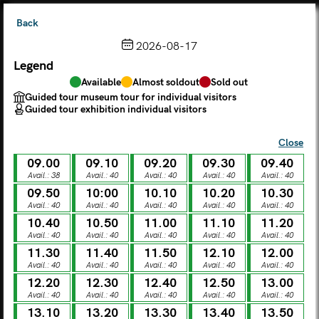
Back
2026-08-17
Legend
Choose from the calendar
Available
Almost soldout
Sold out
The ticket grants access to Palazzo Te, the MACA Museum
Guided tour museum tour for individual visitors
and the Leon Battista Alberti Temple
Guided tour exhibition individual visitors
(
.
https://maca.museimantova.it/)
2026
Close
AUGUST
09.00
09.10
09.20
09.30
09.40
Legend
Avail.: 38
Avail.: 40
Avail.: 40
Avail.: 40
Avail.: 40
09.50
10:00
10.10
10.20
10.30
Available
Almost soldout
Sold out
Avail.: 40
Avail.: 40
Avail.: 40
Avail.: 40
Avail.: 40
Guided tour museum tour for individual visitors
Guided tour exhibition individual visitors
10.40
10.50
11.00
11.10
11.20
Avail.: 40
Avail.: 40
Avail.: 40
Avail.: 40
Avail.: 40
M
T
W
T
F
S
S
11.30
11.40
11.50
12.10
12.00
Avail.: 40
Avail.: 40
Avail.: 40
Avail.: 40
Avail.: 40
12.20
12.30
12.40
12.50
13.00
MON
TUE
WED
THU
FRI
SAT
SUN
Avail.: 40
Avail.: 40
Avail.: 40
Avail.: 40
Avail.: 40
01
02
27
28
29
30
31
13.10
13.20
13.30
13.40
13.50