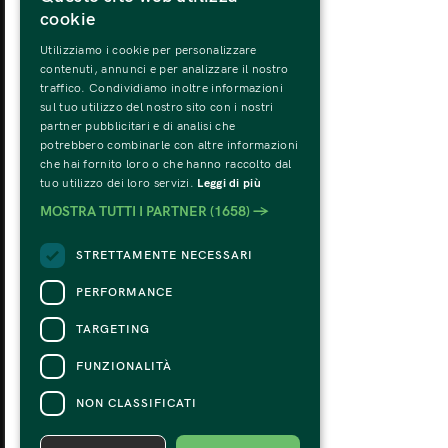
cookie
Utilizziamo i cookie per personalizzare
MONDAY
TU
contenuti, annunci e per analizzare il nostro
31
traffico. Condividiamo inoltre informazioni
sul tuo utilizzo del nostro sito con i nostri
partner pubblicitari e di analisi che
potrebbero combinarle con altre informazioni
che hai fornito loro o che hanno raccolto dal
tuo utilizzo dei loro servizi.
Leggi di più
MOSTRA TUTTI I PARTNER
(1658) →
STRETTAMENTE NECESSARI
PERFORMANCE
TARGETING
FUNZIONALITÀ
NON CLASSIFICATI