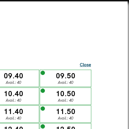
SEI UNA SCUOLA?
TICKETS
SUPERCARD
SHOP
ista Alberti Temple
Close
09.40
09.50
Avail.: 40
Avail.: 40
l visitors
10.40
10.50
Avail.: 40
Avail.: 40
S
11.40
11.50
Avail.: 40
Avail.: 40
DAY
SUNDAY