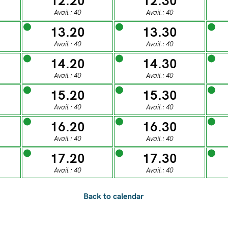
12.20
12.30
0
28
29
30
31
Avail.: 40
Avail.: 40
13.20
13.30
ESDAY
WEDNESDAY
THURSDAY
FRIDAY
SATUR
Avail.: 40
Avail.: 40
04
05
06
07
0
14.20
14.30
Avail.: 40
Avail.: 40
15.20
15.30
ESDAY
WEDNESDAY
THURSDAY
FRIDAY
SATUR
Avail.: 40
Avail.: 40
11
12
13
14
1
16.20
16.30
Avail.: 40
Avail.: 40
ESDAY
WEDNESDAY
THURSDAY
FRIDAY
SATUR
17.20
17.30
18
19
20
21
2
Avail.: 40
Avail.: 40
ESDAY
WEDNESDAY
THURSDAY
FRIDAY
SATUR
25
26
27
28
2