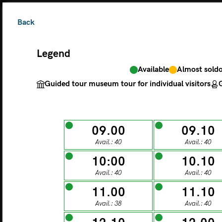
Back
Legend
Available
Almost sold
The ticket grants 
Guided tour museum tour for individual visitors
G
Legend
09.00
09.10
Avail.: 40
Avail.: 40
Available
Almos
Guided tour museu
10:00
10.10
Avail.: 40
Avail.: 40
M
11.00
11.10
Avail.: 38
Avail.: 40
MONDAY
TU