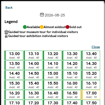
Back
2026-08-25
Legend
Choose from the calendar
Available
Almost soldout
Sold out
The ticket grants access to Palazzo Te, the MACA Museum
Guided tour museum tour for individual visitors
and the Leon Battista Alberti Temple
Guided tour exhibition individual visitors
(
.
https://maca.museimantova.it/)
2026
Close
AUGUST
13.00
13.10
13.20
13.30
13.40
Legend
Avail.: 40
Avail.: 40
Avail.: 40
Avail.: 40
Avail.: 40
13.50
14.00
14.10
14.20
14.30
Available
Almost soldout
Sold out
Avail.: 40
Avail.: 40
Avail.: 40
Avail.: 40
Avail.: 40
Guided tour museum tour for individual visitors
Guided tour exhibition individual visitors
14.40
14.50
15.00
15.10
15.20
Avail.: 40
Avail.: 40
Avail.: 38
Avail.: 40
Avail.: 40
M
T
W
T
F
S
S
15.30
15.40
15.50
16.00
16.10
Avail.: 40
Avail.: 40
Avail.: 40
Avail.: 40
Avail.: 40
16.20
16.30
16.40
16.50
17.00
MON
TUE
WED
THU
FRI
SAT
SUN
Avail.: 40
Avail.: 40
Avail.: 40
Avail.: 40
Avail.: 10
01
02
27
28
29
30
31
17.10
17.20
17.30
17.40
17.50