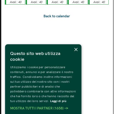
Avail.: 40
Avail.: 40
Avail.: 40
Avail.: 40
Avail.: 40
MON
TUE
WED
THU
FRI
SAT
SUN
03
04
05
06
07
08
09
MON
TUE
WED
THU
FRI
SAT
SUN
10
11
12
13
14
15
16
MON
TUE
WED
THU
FRI
SAT
SUN
×
17
18
19
20
21
22
23
Questo sito web utilizza
cookie
MON
TUE
WED
THU
FRI
SAT
SUN
24
25
26
27
28
29
30
Utilizziamo i cookie per personalizzare
contenuti, annunci e per analizzare il nostro
traffico. Condividiamo inoltre informazioni
MON
TUE
WED
THU
FRI
SAT
SUN
sul tuo utilizzo del nostro sito con i nostri
31
01
02
03
04
05
06
partner pubblicitari e di analisi che
potrebbero combinarle con altre informazioni
che hai fornito loro o che hanno raccolto dal
tuo utilizzo dei loro servizi.
Leggi di più
MOSTRA TUTTI I PARTNER
(1658) →