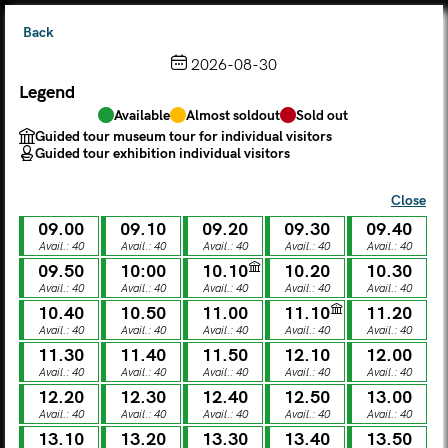
Back
2026-08-30
Legend
Choose from the calendar
Available
Almost soldout
Sold out
The ticket grants access to Palazzo Te, the MACA Museum
Guided tour museum tour for individual visitors
and the Leon Battista Alberti Temple
Guided tour exhibition individual visitors
(
.
https://maca.museimantova.it/)
2026
Close
AUGUST
09.00
09.10
09.20
09.30
09.40
Legend
Avail.: 40
Avail.: 40
Avail.: 40
Avail.: 40
Avail.: 40
09.50
10:00
10.10
10.20
10.30
Available
Almost soldout
Sold out
Avail.: 40
Avail.: 40
Avail.: 40
Avail.: 40
Avail.: 40
Guided tour museum tour for individual visitors
Guided tour exhibition individual visitors
10.40
10.50
11.00
11.10
11.20
Avail.: 40
Avail.: 40
Avail.: 40
Avail.: 40
Avail.: 40
M
T
W
T
F
S
S
11.30
11.40
11.50
12.10
12.00
Avail.: 40
Avail.: 40
Avail.: 40
Avail.: 40
Avail.: 40
12.20
12.30
12.40
12.50
13.00
MON
TUE
WED
THU
FRI
SAT
SUN
Avail.: 40
Avail.: 40
Avail.: 40
Avail.: 40
Avail.: 40
01
02
27
28
29
30
31
13.10
13.20
13.30
13.40
13.50