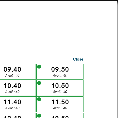
SEI UNA SCUOLA?
TICKETS
SUPERCARD
SHOP
ista Alberti Temple
Close
09.40
09.50
Avail.: 40
Avail.: 40
l visitors
10.40
10.50
Avail.: 40
Avail.: 40
S
11.40
11.50
Avail.: 40
Avail.: 40
DAY
SUNDAY