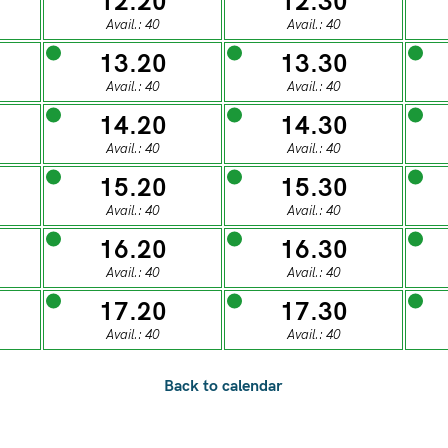
12.20
12.30
0
28
29
30
31
Avail.: 40
Avail.: 40
13.20
13.30
ESDAY
WEDNESDAY
THURSDAY
FRIDAY
SATUR
Avail.: 40
Avail.: 40
04
05
06
07
0
14.20
14.30
Avail.: 40
Avail.: 40
15.20
15.30
ESDAY
WEDNESDAY
THURSDAY
FRIDAY
SATUR
Avail.: 40
Avail.: 40
11
12
13
14
1
16.20
16.30
Avail.: 40
Avail.: 40
ESDAY
WEDNESDAY
THURSDAY
FRIDAY
SATUR
17.20
17.30
18
19
20
21
2
Avail.: 40
Avail.: 40
ESDAY
WEDNESDAY
THURSDAY
FRIDAY
SATUR
25
26
27
28
2