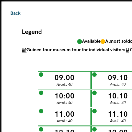
Back
Legend
Available
Almost sold
The ticket grants 
Guided tour museum tour for individual visitors
G
Legend
09.00
09.10
Avail.: 40
Avail.: 40
Available
Almos
Guided tour museu
10:00
10.10
Avail.: 40
Avail.: 40
M
11.00
11.10
Avail.: 40
Avail.: 40
MONDAY
TU