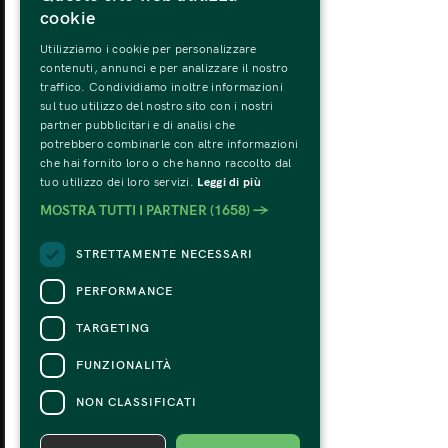
cookie
Utilizziamo i cookie per personalizzare
MONDAY
TU
contenuti, annunci e per analizzare il nostro
31
traffico. Condividiamo inoltre informazioni
sul tuo utilizzo del nostro sito con i nostri
partner pubblicitari e di analisi che
potrebbero combinarle con altre informazioni
che hai fornito loro o che hanno raccolto dal
tuo utilizzo dei loro servizi.
Leggi di più
MOSTRA TUTTI I PARTNER
(1658) →
STRETTAMENTE NECESSARI
PERFORMANCE
TARGETING
FUNZIONALITÀ
NON CLASSIFICATI