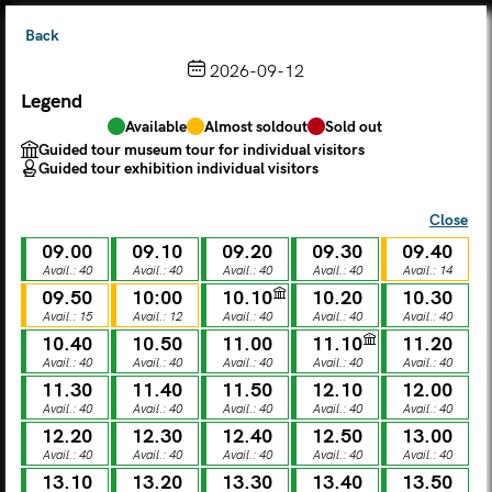
Back
2026-09-12
Legend
Choose from the calendar
Available
Almost soldout
Sold out
The ticket grants access to Palazzo Te, the MACA Museum
Guided tour museum tour for individual visitors
and the Leon Battista Alberti Temple
Guided tour exhibition individual visitors
(
.
https://maca.museimantova.it/)
2026
Close
AUGUST
09.00
09.10
09.20
09.30
09.40
Legend
Avail.: 40
Avail.: 40
Avail.: 40
Avail.: 40
Avail.: 14
09.50
10:00
10.10
10.20
10.30
Available
Almost soldout
Sold out
Avail.: 15
Avail.: 12
Avail.: 40
Avail.: 40
Avail.: 40
Guided tour museum tour for individual visitors
Guided tour exhibition individual visitors
10.40
10.50
11.00
11.10
11.20
Avail.: 40
Avail.: 40
Avail.: 40
Avail.: 40
Avail.: 40
M
T
W
T
F
S
S
11.30
11.40
11.50
12.10
12.00
Avail.: 40
Avail.: 40
Avail.: 40
Avail.: 40
Avail.: 40
12.20
12.30
12.40
12.50
13.00
MON
TUE
WED
THU
FRI
SAT
SUN
Avail.: 40
Avail.: 40
Avail.: 40
Avail.: 40
Avail.: 40
01
02
27
28
29
30
31
13.10
13.20
13.30
13.40
13.50