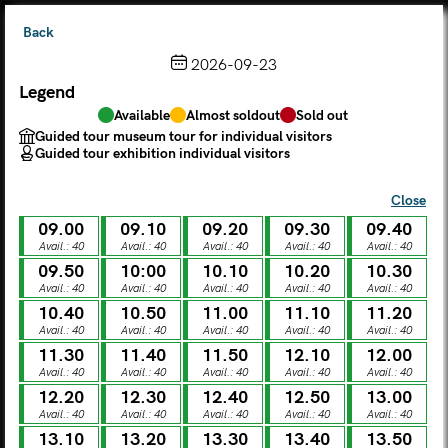
Back
2026-09-23
Legend
Choose from the calendar
Available
Almost soldout
Sold out
The ticket grants access to Palazzo Te, the MACA Museum
Guided tour museum tour for individual visitors
and the Leon Battista Alberti Temple
Guided tour exhibition individual visitors
(
.
https://maca.museimantova.it/)
2026
Close
AUGUST
09.00
09.10
09.20
09.30
09.40
Legend
Avail.: 40
Avail.: 40
Avail.: 40
Avail.: 40
Avail.: 40
09.50
10:00
10.10
10.20
10.30
Available
Almost soldout
Sold out
Avail.: 40
Avail.: 40
Avail.: 40
Avail.: 40
Avail.: 40
Guided tour museum tour for individual visitors
Guided tour exhibition individual visitors
10.40
10.50
11.00
11.10
11.20
Avail.: 40
Avail.: 40
Avail.: 40
Avail.: 40
Avail.: 40
M
T
W
T
F
S
S
11.30
11.40
11.50
12.10
12.00
Avail.: 40
Avail.: 40
Avail.: 40
Avail.: 40
Avail.: 40
12.20
12.30
12.40
12.50
13.00
MON
TUE
WED
THU
FRI
SAT
SUN
Avail.: 40
Avail.: 40
Avail.: 40
Avail.: 40
Avail.: 40
01
02
27
28
29
30
31
13.10
13.20
13.30
13.40
13.50