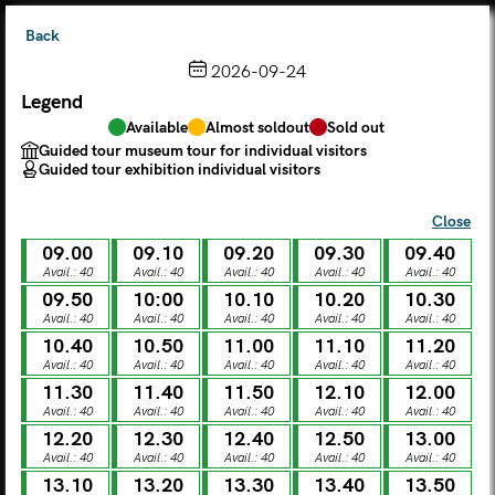
Back
2026-09-24
Legend
Choose from the calendar
Available
Almost soldout
Sold out
The ticket grants access to Palazzo Te, the MACA Museum
Guided tour museum tour for individual visitors
and the Leon Battista Alberti Temple
Guided tour exhibition individual visitors
(
.
https://maca.museimantova.it/)
2026
Close
AUGUST
09.00
09.10
09.20
09.30
09.40
Legend
Avail.: 40
Avail.: 40
Avail.: 40
Avail.: 40
Avail.: 40
09.50
10:00
10.10
10.20
10.30
Available
Almost soldout
Sold out
Avail.: 40
Avail.: 40
Avail.: 40
Avail.: 40
Avail.: 40
Guided tour museum tour for individual visitors
Guided tour exhibition individual visitors
10.40
10.50
11.00
11.10
11.20
Avail.: 40
Avail.: 40
Avail.: 40
Avail.: 40
Avail.: 40
M
T
W
T
F
S
S
11.30
11.40
11.50
12.10
12.00
Avail.: 40
Avail.: 40
Avail.: 40
Avail.: 40
Avail.: 40
12.20
12.30
12.40
12.50
13.00
MON
TUE
WED
THU
FRI
SAT
SUN
Avail.: 40
Avail.: 40
Avail.: 40
Avail.: 40
Avail.: 40
01
02
27
28
29
30
31
13.10
13.20
13.30
13.40
13.50