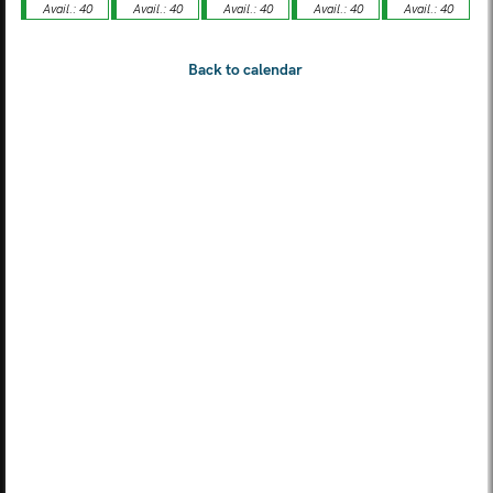
Avail.: 40
Avail.: 40
Avail.: 40
Avail.: 40
Avail.: 40
MON
TUE
WED
THU
FRI
SAT
SUN
03
04
05
06
07
08
09
MON
TUE
WED
THU
FRI
SAT
SUN
10
11
12
13
14
15
16
MON
TUE
WED
THU
FRI
SAT
SUN
17
18
19
20
21
22
23
MON
TUE
WED
THU
FRI
SAT
SUN
24
25
26
27
28
29
30
MON
TUE
WED
THU
FRI
SAT
SUN
31
01
02
03
04
05
06