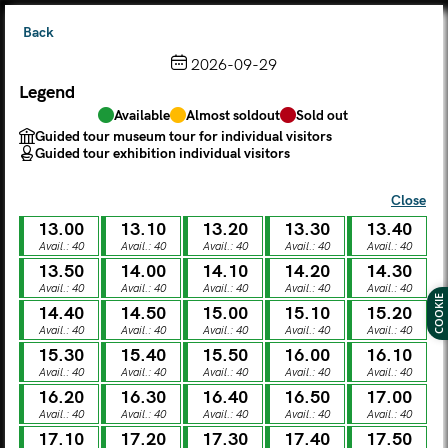
Back
2026-09-29
Legend
Choose from the calendar
Available
Almost soldout
Sold out
The ticket grants access to Palazzo Te, the MACA Museum
Guided tour museum tour for individual visitors
and the Leon Battista Alberti Temple
Guided tour exhibition individual visitors
(
.
https://maca.museimantova.it/)
2026
Close
AUGUST
13.00
13.10
13.20
13.30
13.40
Legend
Avail.: 40
Avail.: 40
Avail.: 40
Avail.: 40
Avail.: 40
13.50
14.00
14.10
14.20
14.30
Available
Almost soldout
Sold out
Avail.: 40
Avail.: 40
Avail.: 40
Avail.: 40
Avail.: 40
Guided tour museum tour for individual visitors
COOKIE
Guided tour exhibition individual visitors
14.40
14.50
15.00
15.10
15.20
Avail.: 40
Avail.: 40
Avail.: 40
Avail.: 40
Avail.: 40
M
T
W
T
F
S
S
15.30
15.40
15.50
16.00
16.10
Avail.: 40
Avail.: 40
Avail.: 40
Avail.: 40
Avail.: 40
16.20
16.30
16.40
16.50
17.00
MON
TUE
WED
THU
FRI
SAT
SUN
Avail.: 40
Avail.: 40
Avail.: 40
Avail.: 40
Avail.: 40
01
02
27
28
29
30
31
17.10
17.20
17.30
17.40
17.50