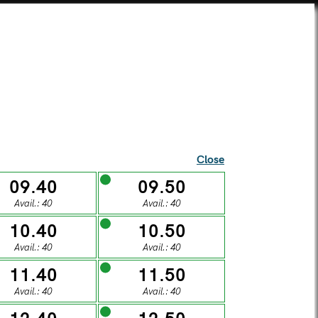
SEI UNA SCUOLA?
TICKETS
SUPERCARD
SHOP
ista Alberti Temple
Close
09.40
09.50
Avail.: 40
Avail.: 40
l visitors
10.40
10.50
Avail.: 40
Avail.: 40
S
11.40
11.50
Avail.: 40
Avail.: 40
DAY
SUNDAY