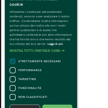
cookie
Utilizziamo i cookie per personalizzare
MONDAY
TU
contenuti, annunci e per analizzare il nostro
31
traffico. Condividiamo inoltre informazioni
sul tuo utilizzo del nostro sito con i nostri
partner pubblicitari e di analisi che
potrebbero combinarle con altre informazioni
che hai fornito loro o che hanno raccolto dal
tuo utilizzo dei loro servizi.
Leggi di più
MOSTRA TUTTI I PARTNER
(1658) →
STRETTAMENTE NECESSARI
PERFORMANCE
TARGETING
FUNZIONALITÀ
NON CLASSIFICATI