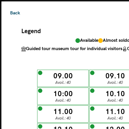
Back
Legend
Available
Almost sold
The ticket grants 
Guided tour museum tour for individual visitors
G
Legend
09.00
09.10
Avail.: 40
Avail.: 40
Available
Almos
Guided tour museu
10:00
10.10
Avail.: 40
Avail.: 40
M
11.00
11.10
Avail.: 40
Avail.: 40
MONDAY
TU