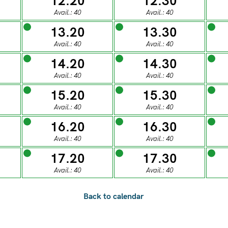
12.20
12.30
0
28
29
30
31
Avail.: 40
Avail.: 40
13.20
13.30
ESDAY
WEDNESDAY
THURSDAY
FRIDAY
SATUR
Avail.: 40
Avail.: 40
04
05
06
07
0
14.20
14.30
Avail.: 40
Avail.: 40
15.20
15.30
ESDAY
WEDNESDAY
THURSDAY
FRIDAY
SATUR
Avail.: 40
Avail.: 40
11
12
13
14
1
16.20
16.30
Avail.: 40
Avail.: 40
ESDAY
WEDNESDAY
THURSDAY
FRIDAY
SATUR
17.20
17.30
18
19
20
21
2
Avail.: 40
Avail.: 40
ESDAY
WEDNESDAY
THURSDAY
FRIDAY
SATUR
25
26
27
28
2