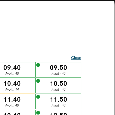
SEI UNA SCUOLA?
TICKETS
SUPERCARD
SHOP
ista Alberti Temple
Close
09.40
09.50
Avail.: 40
Avail.: 40
l visitors
10.40
10.50
Avail.: 14
Avail.: 40
S
11.40
11.50
Avail.: 40
Avail.: 40
DAY
SUNDAY