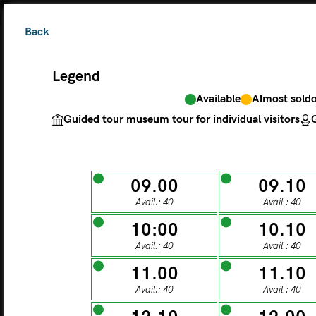
Back
Legend
Available
Almost sold
The ticket grants 
Guided tour museum tour for individual visitors
G
Legend
09.00
09.10
Avail.: 40
Avail.: 40
Available
Almos
Guided tour museu
10:00
10.10
Avail.: 40
Avail.: 40
M
11.00
11.10
Avail.: 40
Avail.: 40
MONDAY
TU