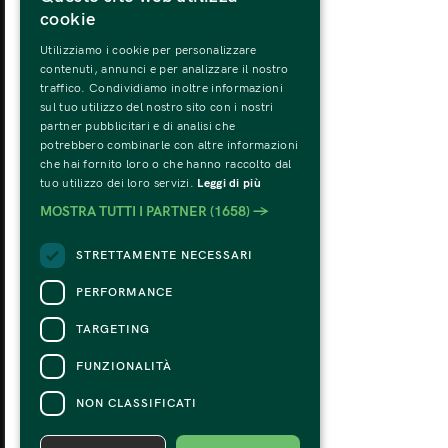
cookie
Utilizziamo i cookie per personalizzare
MONDAY
TU
contenuti, annunci e per analizzare il nostro
31
traffico. Condividiamo inoltre informazioni
sul tuo utilizzo del nostro sito con i nostri
partner pubblicitari e di analisi che
potrebbero combinarle con altre informazioni
che hai fornito loro o che hanno raccolto dal
tuo utilizzo dei loro servizi.
Leggi di più
MOSTRA TUTTI I PARTNER
(1658) →
STRETTAMENTE NECESSARI
PERFORMANCE
TARGETING
FUNZIONALITÀ
NON CLASSIFICATI