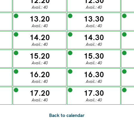
12.20
12.30
0
28
29
30
31
Avail.: 40
Avail.: 40
13.20
13.30
ESDAY
WEDNESDAY
THURSDAY
FRIDAY
SATUR
Avail.: 40
Avail.: 40
04
05
06
07
0
14.20
14.30
Avail.: 40
Avail.: 40
15.20
15.30
ESDAY
WEDNESDAY
THURSDAY
FRIDAY
SATUR
Avail.: 40
Avail.: 40
11
12
13
14
1
16.20
16.30
Avail.: 40
Avail.: 40
ESDAY
WEDNESDAY
THURSDAY
FRIDAY
SATUR
17.20
17.30
18
19
20
21
2
Avail.: 40
Avail.: 40
ESDAY
WEDNESDAY
THURSDAY
FRIDAY
SATUR
25
26
27
28
2