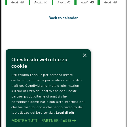
Avail.: 40
Avail.: 40
Avail.: 40
Avail.: 40
Avail.: 40
MON
TUE
WED
THU
FRI
SAT
SUN
03
04
05
06
07
08
09
MON
TUE
WED
THU
FRI
SAT
SUN
10
11
12
13
14
15
16
MON
TUE
WED
THU
FRI
SAT
SUN
×
17
18
19
20
21
22
23
Questo sito web utilizza
cookie
MON
TUE
WED
THU
FRI
SAT
SUN
24
25
26
27
28
29
30
Utilizziamo i cookie per personalizzare
contenuti, annunci e per analizzare il nostro
traffico. Condividiamo inoltre informazioni
MON
TUE
WED
THU
FRI
SAT
SUN
sul tuo utilizzo del nostro sito con i nostri
31
01
02
03
04
05
06
partner pubblicitari e di analisi che
potrebbero combinarle con altre informazioni
che hai fornito loro o che hanno raccolto dal
tuo utilizzo dei loro servizi.
Leggi di più
MOSTRA TUTTI I PARTNER
(1658) →