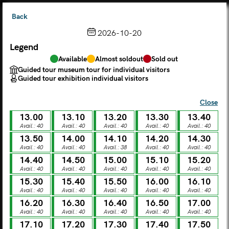
Back
2026-10-20
Legend
Choose from the calendar
Available
Almost soldout
Sold out
The ticket grants access to Palazzo Te, the MACA Museum
Guided tour museum tour for individual visitors
and the Leon Battista Alberti Temple
Guided tour exhibition individual visitors
(
.
https://maca.museimantova.it/)
2026
Close
AUGUST
13.00
13.10
13.20
13.30
13.40
Legend
Avail.: 40
Avail.: 40
Avail.: 40
Avail.: 40
Avail.: 40
13.50
14.00
14.10
14.20
14.30
Available
Almost soldout
Sold out
Avail.: 40
Avail.: 40
Avail.: 38
Avail.: 40
Avail.: 40
Guided tour museum tour for individual visitors
Guided tour exhibition individual visitors
14.40
14.50
15.00
15.10
15.20
Avail.: 40
Avail.: 40
Avail.: 40
Avail.: 40
Avail.: 40
M
T
W
T
F
S
S
15.30
15.40
15.50
16.00
16.10
Avail.: 40
Avail.: 40
Avail.: 40
Avail.: 40
Avail.: 40
16.20
16.30
16.40
16.50
17.00
MON
TUE
WED
THU
FRI
SAT
SUN
Avail.: 40
Avail.: 40
Avail.: 40
Avail.: 40
Avail.: 40
01
02
27
28
29
30
31
17.10
17.20
17.30
17.40
17.50