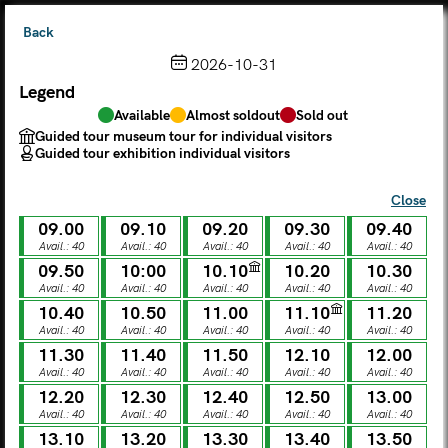
Back
2026-10-31
Legend
Choose from the calendar
Available
Almost soldout
Sold out
The ticket grants access to Palazzo Te, the MACA Museum
Guided tour museum tour for individual visitors
and the Leon Battista Alberti Temple
Guided tour exhibition individual visitors
(
.
https://maca.museimantova.it/)
2026
Close
AUGUST
09.00
09.10
09.20
09.30
09.40
Legend
Avail.: 40
Avail.: 40
Avail.: 40
Avail.: 40
Avail.: 40
09.50
10:00
10.10
10.20
10.30
Available
Almost soldout
Sold out
Avail.: 40
Avail.: 40
Avail.: 40
Avail.: 40
Avail.: 40
Guided tour museum tour for individual visitors
Guided tour exhibition individual visitors
10.40
10.50
11.00
11.10
11.20
Avail.: 40
Avail.: 40
Avail.: 40
Avail.: 40
Avail.: 40
M
T
W
T
F
S
S
11.30
11.40
11.50
12.10
12.00
Avail.: 40
Avail.: 40
Avail.: 40
Avail.: 40
Avail.: 40
12.20
12.30
12.40
12.50
13.00
MON
TUE
WED
THU
FRI
SAT
SUN
Avail.: 40
Avail.: 40
Avail.: 40
Avail.: 40
Avail.: 40
01
02
27
28
29
30
31
13.10
13.20
13.30
13.40
13.50