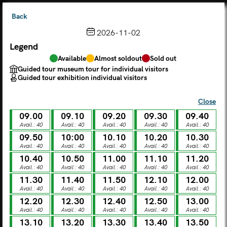
Back
2026-11-02
Legend
Choose from the calendar
Available
Almost soldout
Sold out
The ticket grants access to Palazzo Te, the MACA Museum
Guided tour museum tour for individual visitors
and the Leon Battista Alberti Temple
Guided tour exhibition individual visitors
(
.
https://maca.museimantova.it/)
2026
Close
AUGUST
09.00
09.10
09.20
09.30
09.40
Legend
Avail.: 40
Avail.: 40
Avail.: 40
Avail.: 40
Avail.: 40
09.50
10:00
10.10
10.20
10.30
Available
Almost soldout
Sold out
Avail.: 40
Avail.: 40
Avail.: 40
Avail.: 40
Avail.: 40
Guided tour museum tour for individual visitors
Guided tour exhibition individual visitors
10.40
10.50
11.00
11.10
11.20
Avail.: 40
Avail.: 40
Avail.: 40
Avail.: 40
Avail.: 40
M
T
W
T
F
S
S
11.30
11.40
11.50
12.10
12.00
Avail.: 40
Avail.: 40
Avail.: 40
Avail.: 40
Avail.: 40
12.20
12.30
12.40
12.50
13.00
MON
TUE
WED
THU
FRI
SAT
SUN
Avail.: 40
Avail.: 40
Avail.: 40
Avail.: 40
Avail.: 40
01
02
27
28
29
30
31
13.10
13.20
13.30
13.40
13.50