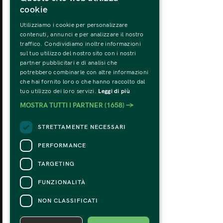
cookie
Utilizziamo i cookie per personalizzare
MONDAY
TU
contenuti, annunci e per analizzare il nostro
31
traffico. Condividiamo inoltre informazioni
sul tuo utilizzo del nostro sito con i nostri
partner pubblicitari e di analisi che
potrebbero combinarle con altre informazioni
che hai fornito loro o che hanno raccolto dal
tuo utilizzo dei loro servizi.
Leggi di più
MOSTRA TUTTI I PARTNER
(1658) →
STRETTAMENTE NECESSARI
PERFORMANCE
TARGETING
FUNZIONALITÀ
NON CLASSIFICATI