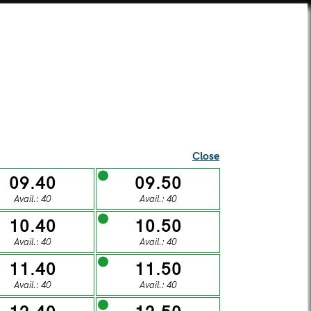
SEI UNA SCUOLA?
TICKETS
SUPERCARD
SHOP
ista Alberti Temple
Close
09.40
09.50
Avail.: 40
Avail.: 40
l visitors
10.40
10.50
Avail.: 40
Avail.: 40
S
11.40
11.50
Avail.: 40
Avail.: 40
DAY
SUNDAY