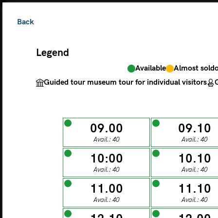
Back
Legend
Available
Almost sold
The ticket grants 
Guided tour museum tour for individual visitors
G
Legend
09.00
09.10
Avail.: 40
Avail.: 40
Available
Almos
Guided tour museu
10:00
10.10
Avail.: 40
Avail.: 40
M
11.00
11.10
Avail.: 40
Avail.: 40
MONDAY
TU