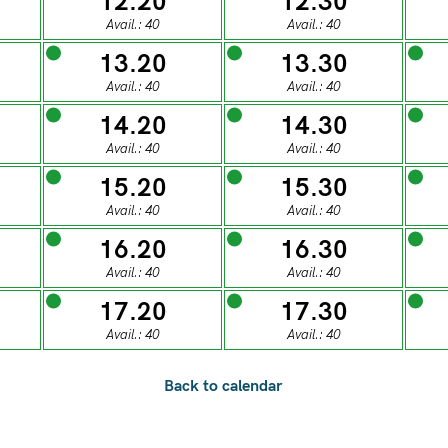
12.20
12.30
0
28
29
30
31
Avail.: 40
Avail.: 40
13.20
13.30
ESDAY
WEDNESDAY
THURSDAY
FRIDAY
SATUR
Avail.: 40
Avail.: 40
04
05
06
07
0
14.20
14.30
Avail.: 40
Avail.: 40
15.20
15.30
ESDAY
WEDNESDAY
THURSDAY
FRIDAY
SATUR
Avail.: 40
Avail.: 40
11
12
13
14
1
16.20
16.30
Avail.: 40
Avail.: 40
ESDAY
WEDNESDAY
THURSDAY
FRIDAY
SATUR
17.20
17.30
18
19
20
21
2
Avail.: 40
Avail.: 40
ESDAY
WEDNESDAY
THURSDAY
FRIDAY
SATUR
25
26
27
28
2