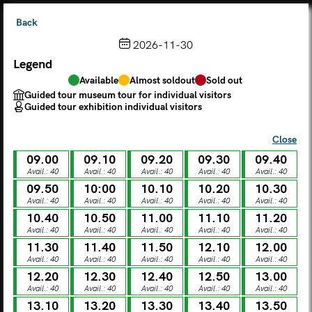
Back
2026-11-30
Legend
Choose from the calendar
Available
Almost soldout
Sold out
The ticket grants access to Palazzo Te, the MACA Museum
Guided tour museum tour for individual visitors
and the Leon Battista Alberti Temple
Guided tour exhibition individual visitors
(
.
https://maca.museimantova.it/)
2026
Close
AUGUST
09.00
09.10
09.20
09.30
09.40
Legend
Avail.: 40
Avail.: 40
Avail.: 40
Avail.: 40
Avail.: 40
09.50
10:00
10.10
10.20
10.30
Available
Almost soldout
Sold out
Avail.: 40
Avail.: 40
Avail.: 40
Avail.: 40
Avail.: 40
Guided tour museum tour for individual visitors
Guided tour exhibition individual visitors
10.40
10.50
11.00
11.10
11.20
Avail.: 40
Avail.: 40
Avail.: 40
Avail.: 40
Avail.: 40
M
T
W
T
F
S
S
11.30
11.40
11.50
12.10
12.00
Avail.: 40
Avail.: 40
Avail.: 40
Avail.: 40
Avail.: 40
12.20
12.30
12.40
12.50
13.00
MON
TUE
WED
THU
FRI
SAT
SUN
Avail.: 40
Avail.: 40
Avail.: 40
Avail.: 40
Avail.: 40
01
02
27
28
29
30
31
13.10
13.20
13.30
13.40
13.50