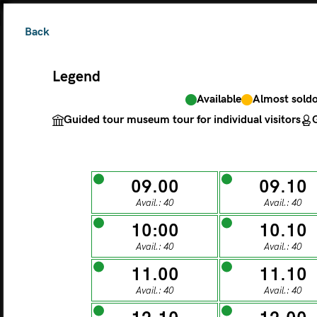
Back
Legend
Available
Almost sold
The ticket grants 
Guided tour museum tour for individual visitors
G
Legend
09.00
09.10
Avail.: 40
Avail.: 40
Available
Almos
Guided tour museu
10:00
10.10
Avail.: 40
Avail.: 40
M
11.00
11.10
Avail.: 40
Avail.: 40
MONDAY
TU