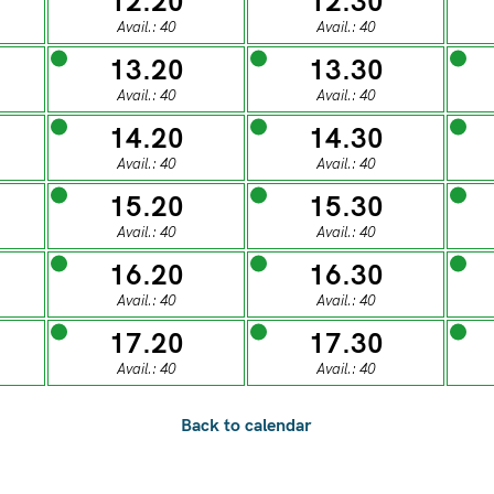
12.20
12.30
0
28
29
30
31
Avail.: 40
Avail.: 40
13.20
13.30
ESDAY
WEDNESDAY
THURSDAY
FRIDAY
SATUR
Avail.: 40
Avail.: 40
04
05
06
07
0
14.20
14.30
Avail.: 40
Avail.: 40
15.20
15.30
ESDAY
WEDNESDAY
THURSDAY
FRIDAY
SATUR
Avail.: 40
Avail.: 40
11
12
13
14
1
16.20
16.30
Avail.: 40
Avail.: 40
ESDAY
WEDNESDAY
THURSDAY
FRIDAY
SATUR
17.20
17.30
18
19
20
21
2
Avail.: 40
Avail.: 40
ESDAY
WEDNESDAY
THURSDAY
FRIDAY
SATUR
25
26
27
28
2