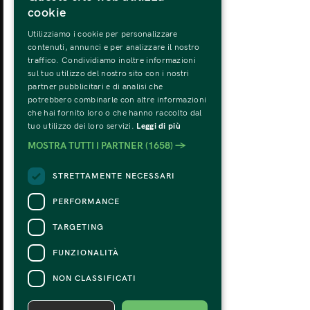
cookie
Utilizziamo i cookie per personalizzare
MONDAY
TU
contenuti, annunci e per analizzare il nostro
31
traffico. Condividiamo inoltre informazioni
sul tuo utilizzo del nostro sito con i nostri
partner pubblicitari e di analisi che
potrebbero combinarle con altre informazioni
che hai fornito loro o che hanno raccolto dal
tuo utilizzo dei loro servizi.
Leggi di più
MOSTRA TUTTI I PARTNER
(1658) →
STRETTAMENTE NECESSARI
PERFORMANCE
TARGETING
FUNZIONALITÀ
NON CLASSIFICATI