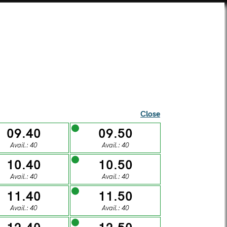
SEI UNA SCUOLA?
TICKETS
SUPERCARD
SHOP
ista Alberti Temple
Close
09.40
09.50
Avail.: 40
Avail.: 40
l visitors
10.40
10.50
Avail.: 40
Avail.: 40
S
11.40
11.50
Avail.: 40
Avail.: 40
DAY
SUNDAY