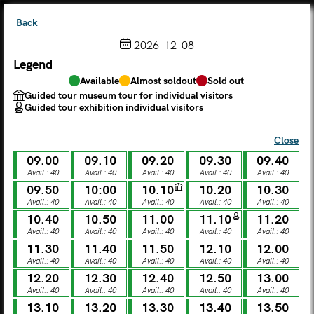
Back
2026-12-08
Legend
Choose from the calendar
Available
Almost soldout
Sold out
The ticket grants access to Palazzo Te, the MACA Museum
Guided tour museum tour for individual visitors
and the Leon Battista Alberti Temple
Guided tour exhibition individual visitors
(
.
https://maca.museimantova.it/)
2026
Close
AUGUST
09.00
09.10
09.20
09.30
09.40
Legend
Avail.: 40
Avail.: 40
Avail.: 40
Avail.: 40
Avail.: 40
09.50
10:00
10.10
10.20
10.30
Available
Almost soldout
Sold out
Avail.: 40
Avail.: 40
Avail.: 40
Avail.: 40
Avail.: 40
Guided tour museum tour for individual visitors
Guided tour exhibition individual visitors
10.40
10.50
11.00
11.10
11.20
Avail.: 40
Avail.: 40
Avail.: 40
Avail.: 40
Avail.: 40
M
T
W
T
F
S
S
11.30
11.40
11.50
12.10
12.00
Avail.: 40
Avail.: 40
Avail.: 40
Avail.: 40
Avail.: 40
12.20
12.30
12.40
12.50
13.00
MON
TUE
WED
THU
FRI
SAT
SUN
Avail.: 40
Avail.: 40
Avail.: 40
Avail.: 40
Avail.: 40
01
02
27
28
29
30
31
13.10
13.20
13.30
13.40
13.50