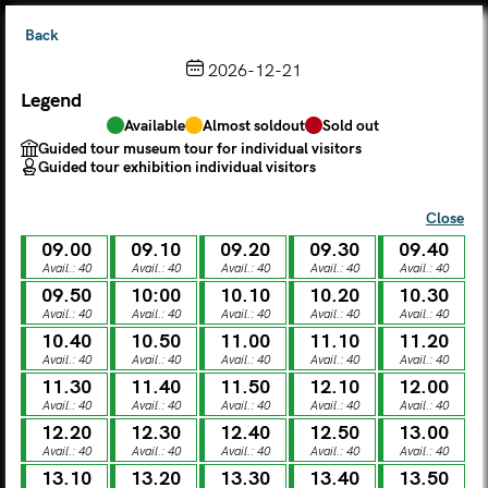
Back
2026-12-21
Legend
Choose from the calendar
Available
Almost soldout
Sold out
The ticket grants access to Palazzo Te, the MACA Museum
Guided tour museum tour for individual visitors
and the Leon Battista Alberti Temple
Guided tour exhibition individual visitors
(
.
https://maca.museimantova.it/)
2026
Close
AUGUST
09.00
09.10
09.20
09.30
09.40
Legend
Avail.: 40
Avail.: 40
Avail.: 40
Avail.: 40
Avail.: 40
09.50
10:00
10.10
10.20
10.30
Available
Almost soldout
Sold out
Avail.: 40
Avail.: 40
Avail.: 40
Avail.: 40
Avail.: 40
Guided tour museum tour for individual visitors
Guided tour exhibition individual visitors
10.40
10.50
11.00
11.10
11.20
Avail.: 40
Avail.: 40
Avail.: 40
Avail.: 40
Avail.: 40
M
T
W
T
F
S
S
11.30
11.40
11.50
12.10
12.00
Avail.: 40
Avail.: 40
Avail.: 40
Avail.: 40
Avail.: 40
12.20
12.30
12.40
12.50
13.00
MON
TUE
WED
THU
FRI
SAT
SUN
Avail.: 40
Avail.: 40
Avail.: 40
Avail.: 40
Avail.: 40
01
02
27
28
29
30
31
13.10
13.20
13.30
13.40
13.50