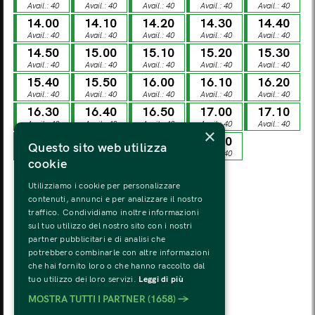
Avail.: 40
Avail.: 40
Avail.: 40
Avail.: 40
Avail.: 40
MON
TUE
WED
THU
FRI
SAT
SUN
14.00
14.10
14.20
14.30
14.40
03
04
05
06
07
08
09
Avail.: 40
Avail.: 40
Avail.: 40
Avail.: 40
Avail.: 40
14.50
15.00
15.10
15.20
15.30
Avail.: 40
Avail.: 40
Avail.: 40
Avail.: 40
Avail.: 40
MON
TUE
WED
THU
FRI
SAT
SUN
10
11
12
13
14
15
16
15.40
15.50
16.00
16.10
16.20
Avail.: 40
Avail.: 40
Avail.: 40
Avail.: 40
Avail.: 40
16.30
16.40
16.50
17.00
17.10
MON
TUE
WED
THU
FRI
SAT
SUN
Avail.: 40
Avail.: 40
Avail.: 40
Avail.: 40
Avail.: 40
×
17
18
19
20
21
22
23
17.20
17.30
17.40
17.50
Questo sito web utilizza
Avail.: 40
Avail.: 40
Avail.: 40
Avail.: 40
cookie
MON
TUE
WED
THU
FRI
SAT
SUN
24
25
26
27
28
29
30
Utilizziamo i cookie per personalizzare
contenuti, annunci e per analizzare il nostro
traffico. Condividiamo inoltre informazioni
MON
TUE
WED
THU
FRI
SAT
SUN
sul tuo utilizzo del nostro sito con i nostri
31
01
02
03
04
05
06
partner pubblicitari e di analisi che
potrebbero combinarle con altre informazioni
che hai fornito loro o che hanno raccolto dal
tuo utilizzo dei loro servizi.
Leggi di più
MOSTRA TUTTI I PARTNER
(1658) →