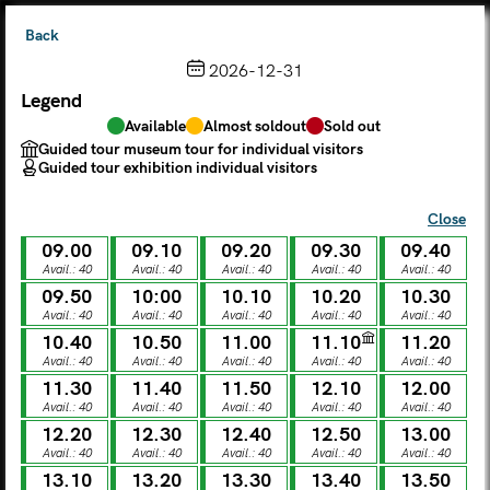
Back
2026-12-31
Legend
Choose from the calendar
Available
Almost soldout
Sold out
The ticket grants access to Palazzo Te, the MACA Museum
Guided tour museum tour for individual visitors
and the Leon Battista Alberti Temple
Guided tour exhibition individual visitors
(
.
https://maca.museimantova.it/)
2026
Close
AUGUST
09.00
09.10
09.20
09.30
09.40
Legend
Avail.: 40
Avail.: 40
Avail.: 40
Avail.: 40
Avail.: 40
09.50
10:00
10.10
10.20
10.30
Available
Almost soldout
Sold out
Avail.: 40
Avail.: 40
Avail.: 40
Avail.: 40
Avail.: 40
Guided tour museum tour for individual visitors
Guided tour exhibition individual visitors
10.40
10.50
11.00
11.10
11.20
Avail.: 40
Avail.: 40
Avail.: 40
Avail.: 40
Avail.: 40
M
T
W
T
F
S
S
11.30
11.40
11.50
12.10
12.00
Avail.: 40
Avail.: 40
Avail.: 40
Avail.: 40
Avail.: 40
12.20
12.30
12.40
12.50
13.00
MON
TUE
WED
THU
FRI
SAT
SUN
Avail.: 40
Avail.: 40
Avail.: 40
Avail.: 40
Avail.: 40
01
02
27
28
29
30
31
13.10
13.20
13.30
13.40
13.50