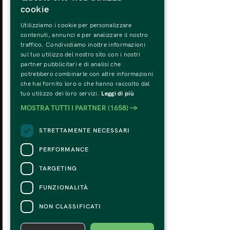
cookie
Utilizziamo i cookie per personalizzare
MONDAY
TU
contenuti, annunci e per analizzare il nostro
31
traffico. Condividiamo inoltre informazioni
sul tuo utilizzo del nostro sito con i nostri
partner pubblicitari e di analisi che
potrebbero combinarle con altre informazioni
che hai fornito loro o che hanno raccolto dal
tuo utilizzo dei loro servizi.
Leggi di più
MOSTRA TUTTI I PARTNER
(1658) →
STRETTAMENTE NECESSARI
PERFORMANCE
TARGETING
FUNZIONALITÀ
NON CLASSIFICATI