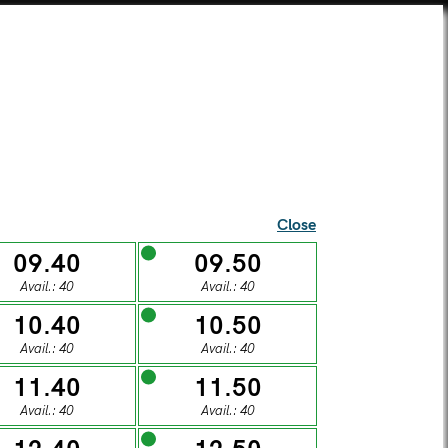
SEI UNA SCUOLA?
TICKETS
SUPERCARD
SHOP
ista Alberti Temple
Close
09.40
09.50
Avail.: 40
Avail.: 40
l visitors
10.40
10.50
Avail.: 40
Avail.: 40
S
11.40
11.50
Avail.: 40
Avail.: 40
DAY
SUNDAY