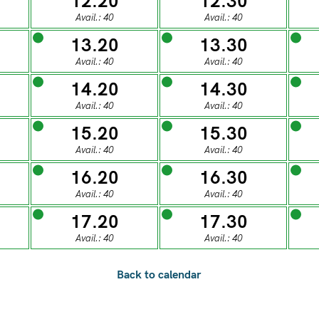
12.20
12.30
0
28
29
30
31
Avail.: 40
Avail.: 40
13.20
13.30
ESDAY
WEDNESDAY
THURSDAY
FRIDAY
SATUR
Avail.: 40
Avail.: 40
04
05
06
07
0
14.20
14.30
Avail.: 40
Avail.: 40
15.20
15.30
ESDAY
WEDNESDAY
THURSDAY
FRIDAY
SATUR
Avail.: 40
Avail.: 40
11
12
13
14
1
16.20
16.30
Avail.: 40
Avail.: 40
ESDAY
WEDNESDAY
THURSDAY
FRIDAY
SATUR
17.20
17.30
18
19
20
21
2
Avail.: 40
Avail.: 40
ESDAY
WEDNESDAY
THURSDAY
FRIDAY
SATUR
25
26
27
28
2