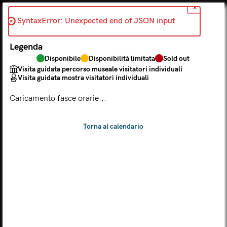
X
Indietro
SyntaxError: Unexpected end of JSON input 
2026-05-11
Legenda
Scegli dal calendario
Disponibile
Disponibilità limitata
Sold out
Il biglietto consente l'accesso a Palazzo Te, al Museo MACA e
Visita guidata percorso museale visitatori individuali
al Tempio Leon Battista Alberti
Visita guidata mostra visitatori individuali
(
.
https://maca.museimantova.it/)
2026
Caricamento fasce orarie...
AGOSTO
Legenda
Disponibile
Disponibilità limitata
Sold out
Visita guidata percorso museale visitatori individuali
Visita guidata mostra visitatori individuali
L
M
M
G
V
S
D
LUN
MAR
MER
GIO
VEN
SAB
DOM
01
02
27
28
29
30
31