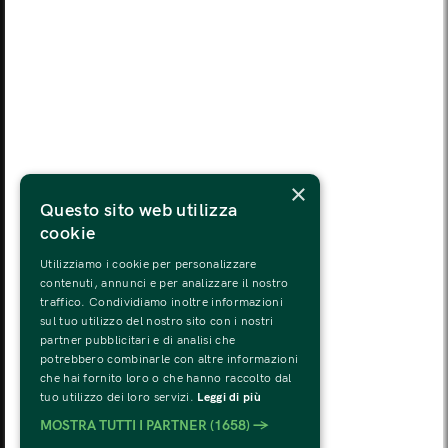
LUN
MAR
MER
GIO
VEN
SAB
DOM
03
04
05
06
07
08
09
LUN
MAR
MER
GIO
VEN
SAB
DOM
10
11
12
13
14
15
16
LUN
MAR
MER
GIO
VEN
SAB
DOM
×
17
18
19
20
21
22
23
Questo sito web utilizza
cookie
LUN
MAR
MER
GIO
VEN
SAB
DOM
24
25
26
27
28
29
30
Utilizziamo i cookie per personalizzare
contenuti, annunci e per analizzare il nostro
traffico. Condividiamo inoltre informazioni
LUN
MAR
MER
GIO
VEN
SAB
DOM
sul tuo utilizzo del nostro sito con i nostri
31
01
02
03
04
05
06
partner pubblicitari e di analisi che
potrebbero combinarle con altre informazioni
che hai fornito loro o che hanno raccolto dal
tuo utilizzo dei loro servizi.
Leggi di più
MOSTRA TUTTI I PARTNER
(1658) →