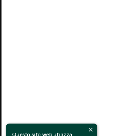
27
LUNEDÌ
MA
03
LUNEDÌ
MA
10
LUNEDÌ
MA
17
LUNEDÌ
MA
×
24
Questo sito web utilizza