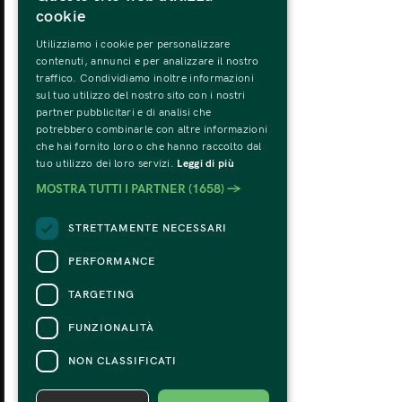
cookie
Utilizziamo i cookie per personalizzare
LUNEDÌ
MA
contenuti, annunci e per analizzare il nostro
31
traffico. Condividiamo inoltre informazioni
sul tuo utilizzo del nostro sito con i nostri
partner pubblicitari e di analisi che
potrebbero combinarle con altre informazioni
che hai fornito loro o che hanno raccolto dal
tuo utilizzo dei loro servizi.
Leggi di più
MOSTRA TUTTI I PARTNER
(1658) →
STRETTAMENTE NECESSARI
PERFORMANCE
TARGETING
FUNZIONALITÀ
NON CLASSIFICATI