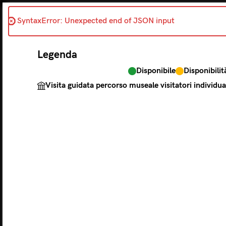
SyntaxError: Unexpected end of JSON input 
Indietro
Legenda
Disponibile
Disponibilit
Il biglietto cons
Visita guidata percorso museale visitatori individua
Legenda
Disponibile
Disp
Visita guidata per
L
LUNEDÌ
MA