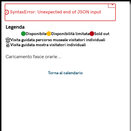
X
Indietro
SyntaxError: Unexpected end of JSON input 
2026-06-09
Legenda
Scegli dal calendario
Disponibile
Disponibilità limitata
Sold out
Il biglietto consente l'accesso a Palazzo Te, al Museo MACA e
Visita guidata percorso museale visitatori individuali
al Tempio Leon Battista Alberti
Visita guidata mostra visitatori individuali
(
.
https://maca.museimantova.it/)
2026
Caricamento fasce orarie...
AGOSTO
Legenda
Disponibile
Disponibilità limitata
Sold out
Visita guidata percorso museale visitatori individuali
Visita guidata mostra visitatori individuali
L
M
M
G
V
S
D
LUN
MAR
MER
GIO
VEN
SAB
DOM
01
02
27
28
29
30
31