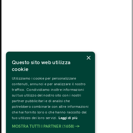
LUN
MAR
MER
GIO
VEN
SAB
DOM
03
04
05
06
07
08
09
LUN
MAR
MER
GIO
VEN
SAB
DOM
10
11
12
13
14
15
16
LUN
MAR
MER
GIO
VEN
SAB
DOM
×
17
18
19
20
21
22
23
Questo sito web utilizza
cookie
LUN
MAR
MER
GIO
VEN
SAB
DOM
24
25
26
27
28
29
30
Utilizziamo i cookie per personalizzare
contenuti, annunci e per analizzare il nostro
traffico. Condividiamo inoltre informazioni
LUN
MAR
MER
GIO
VEN
SAB
DOM
sul tuo utilizzo del nostro sito con i nostri
31
01
02
03
04
05
06
partner pubblicitari e di analisi che
potrebbero combinarle con altre informazioni
che hai fornito loro o che hanno raccolto dal
tuo utilizzo dei loro servizi.
Leggi di più
MOSTRA TUTTI I PARTNER
(1658) →