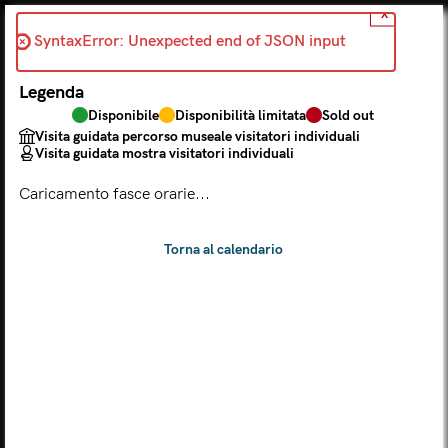
X
Indietro
SyntaxError: Unexpected end of JSON input 
2026-06-09
Legenda
Scegli dal calendario
Disponibile
Disponibilità limitata
Sold out
Il biglietto consente l'accesso a Palazzo Te, al Museo MACA e
Visita guidata percorso museale visitatori individuali
al Tempio Leon Battista Alberti
Visita guidata mostra visitatori individuali
(
.
https://maca.museimantova.it/)
2026
Caricamento fasce orarie...
AGOSTO
Legenda
Disponibile
Disponibilità limitata
Sold out
Visita guidata percorso museale visitatori individuali
Visita guidata mostra visitatori individuali
L
M
M
G
V
S
D
LUN
MAR
MER
GIO
VEN
SAB
DOM
01
02
27
28
29
30
31