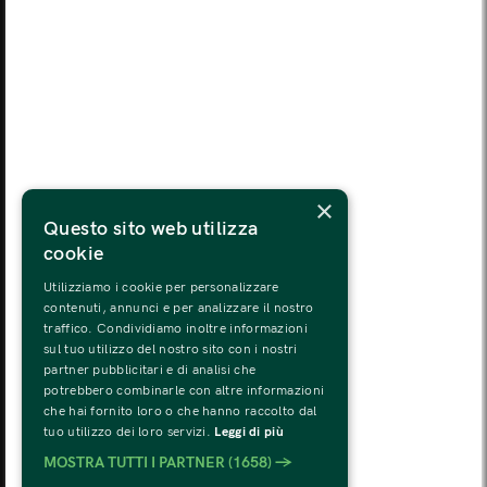
LUN
MAR
MER
GIO
VEN
SAB
DOM
03
04
05
06
07
08
09
LUN
MAR
MER
GIO
VEN
SAB
DOM
10
11
12
13
14
15
16
LUN
MAR
MER
GIO
VEN
SAB
DOM
×
17
18
19
20
21
22
23
Questo sito web utilizza
cookie
LUN
MAR
MER
GIO
VEN
SAB
DOM
24
25
26
27
28
29
30
Utilizziamo i cookie per personalizzare
contenuti, annunci e per analizzare il nostro
traffico. Condividiamo inoltre informazioni
LUN
MAR
MER
GIO
VEN
SAB
DOM
sul tuo utilizzo del nostro sito con i nostri
31
01
02
03
04
05
06
partner pubblicitari e di analisi che
potrebbero combinarle con altre informazioni
che hai fornito loro o che hanno raccolto dal
tuo utilizzo dei loro servizi.
Leggi di più
MOSTRA TUTTI I PARTNER
(1658) →