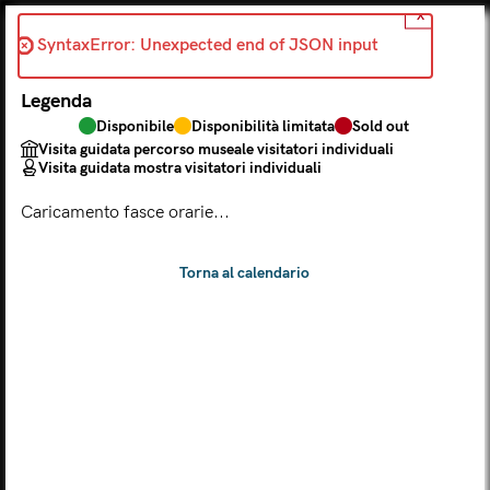
X
Indietro
SyntaxError: Unexpected end of JSON input 
2026-06-10
Legenda
Scegli dal calendario
Disponibile
Disponibilità limitata
Sold out
Il biglietto consente l'accesso a Palazzo Te, al Museo MACA e
Visita guidata percorso museale visitatori individuali
al Tempio Leon Battista Alberti
Visita guidata mostra visitatori individuali
(
.
https://maca.museimantova.it/)
2026
Caricamento fasce orarie...
AGOSTO
Legenda
Disponibile
Disponibilità limitata
Sold out
Visita guidata percorso museale visitatori individuali
Visita guidata mostra visitatori individuali
L
M
M
G
V
S
D
LUN
MAR
MER
GIO
VEN
SAB
DOM
01
02
27
28
29
30
31